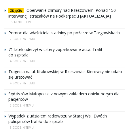
Oberwanie chmury nad Rzeszowem. Ponad 150
ZDJĘCIA
interwencji strażaków na Podkarpaciu [AKTUALIZACJA]
35 MINUT TEMU
Pomoc dla właściciela stadniny po pożarze w Targowiskach
2 GODZINY TEMU
71-latek uderzył w cztery zaparkowane auta. Trafił
do szpitala
4 GODZINY TEMU
Tragedia na ul. Krakowskiej w Rzeszowie. Kierowcy nie udało
się uratować
4 GODZINY TEMU
Sędziszów Małopolski z nowym zakładem opiekuńczym dla
pacjentów
5 GODZIN TEMU
Wypadek z udziałem radiowozu w Starej Wsi. Dwóch
policjantów trafiło do szpitala
6 GODZIN TEMU