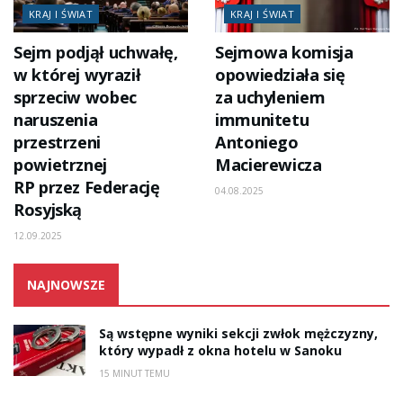
KRAJ I ŚWIAT
KRAJ I ŚWIAT
Sejm podjął uchwałę,
Sejmowa komisja
w której wyraził
opowiedziała się
sprzeciw wobec
za uchyleniem
naruszenia
immunitetu
przestrzeni
Antoniego
powietrznej
Macierewicza
RP przez Federację
04.08.2025
Rosyjską
12.09.2025
NAJNOWSZE
Są wstępne wyniki sekcji zwłok mężczyzny,
który wypadł z okna hotelu w Sanoku
15 MINUT TEMU