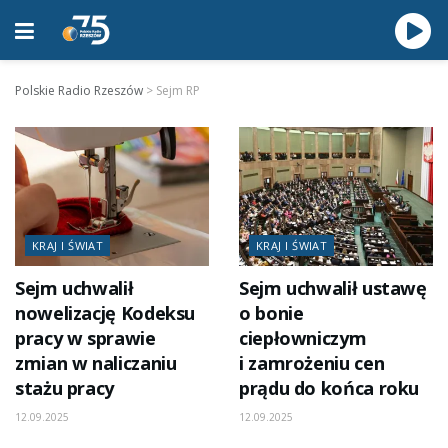
Polskie Radio Rzeszów
>
Sejm RP
KRAJ I ŚWIAT
KRAJ I ŚWIAT
Sejm uchwalił
Sejm uchwalił ustawę
nowelizację Kodeksu
o bonie
pracy w sprawie
ciepłowniczym
zmian w naliczaniu
i zamrożeniu cen
stażu pracy
prądu do końca roku
12.09.2025
12.09.2025