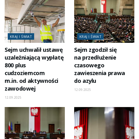
KRAJ I ŚWIAT
KRAJ I ŚWIAT
Sejm uchwalił ustawę
Sejm zgodził się
uzależniającą wypłatę
na przedłużenie
800 plus
czasowego
cudzoziemcom
zawieszenia prawa
m.in. od aktywności
do azylu
zawodowej
12.09.2025
12.09.2025