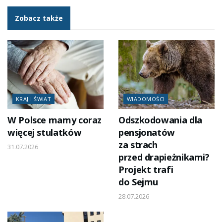
Zobacz także
KRAJ I ŚWIAT
WIADOMOŚCI
W Polsce mamy coraz
Odszkodowania dla
więcej stulatków
pensjonatów
za strach
31.07.2026
przed drapieżnikami?
Projekt trafi
do Sejmu
28.07.2026