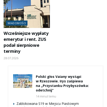
WIADOMOŚCI
Wcześniejsze wypłaty
emerytur i rent. ZUS
podał sierpniowe
terminy
28.07.2026
Polski głos Vaiany wystąpi
w Rzeszowie. Irys zaśpiewa
na „Przystanku Przybyszówka:
odetchnij”
14 minut temu
Zablokowana S19 w Miejscu Piastowym