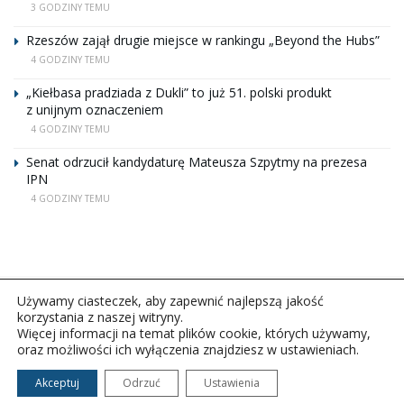
3 GODZINY TEMU
Rzeszów zajął drugie miejsce w rankingu „Beyond the Hubs”
4 GODZINY TEMU
„Kiełbasa pradziada z Dukli” to już 51. polski produkt
z unijnym oznaczeniem
4 GODZINY TEMU
Senat odrzucił kandydaturę Mateusza Szpytmy na prezesa
IPN
4 GODZINY TEMU
Używamy ciasteczek, aby zapewnić najlepszą jakość
korzystania z naszej witryny.
Więcej informacji na temat plików cookie, których używamy,
oraz możliwości ich wyłączenia znajdziesz w ustawieniach.
Copyright © 2026Polskie Radio Rzeszów S.A. w likwidacj.
Wszelkie prawa zastrzeżone.
Akceptuj
Odrzuć
Ustawienia