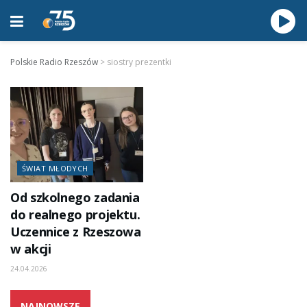
Polskie Radio Rzeszów
>
siostry prezentki
ŚWIAT MŁODYCH
Od szkolnego zadania
do realnego projektu.
Uczennice z Rzeszowa
w akcji
24.04.2026
NAJNOWSZE