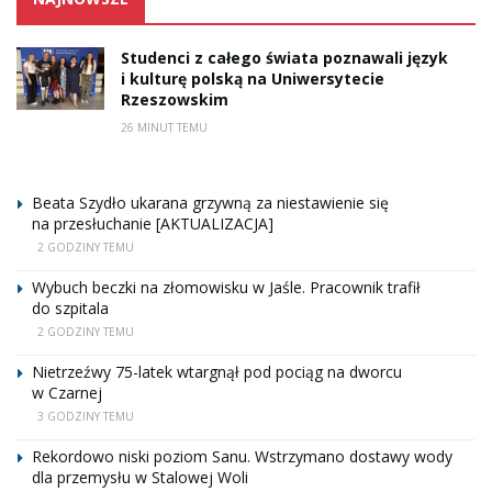
Studenci z całego świata poznawali język
i kulturę polską na Uniwersytecie
Rzeszowskim
26 MINUT TEMU
Beata Szydło ukarana grzywną za niestawienie się
na przesłuchanie [AKTUALIZACJA]
2 GODZINY TEMU
Wybuch beczki na złomowisku w Jaśle. Pracownik trafił
do szpitala
2 GODZINY TEMU
Nietrzeźwy 75-latek wtargnął pod pociąg na dworcu
w Czarnej
3 GODZINY TEMU
Rekordowo niski poziom Sanu. Wstrzymano dostawy wody
dla przemysłu w Stalowej Woli