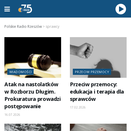
Polskie Radio Rzeszów
>
sprawcy
WIADOMOŚCI
PRZECIW PRZEMOCY
Atak na nastolatków
Przeciw przemocy:
w Rozborzu Długim.
edukacja i terapia dla
Prokuratura prowadzi
sprawców
postępowanie
17.02.2026
16.07.2026