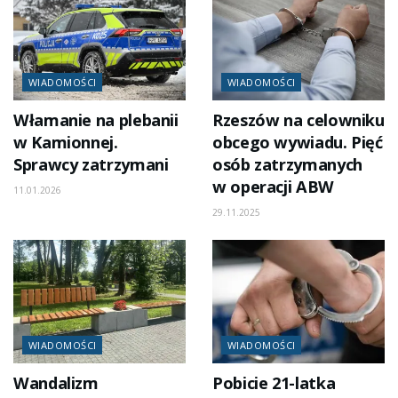
WIADOMOŚCI
WIADOMOŚCI
Włamanie na plebanii
Rzeszów na celowniku
w Kamionnej.
obcego wywiadu. Pięć
Sprawcy zatrzymani
osób zatrzymanych
w operacji ABW
11.01.2026
29.11.2025
WIADOMOŚCI
WIADOMOŚCI
Wandalizm
Pobicie 21-latka