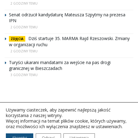
2 GODZINY TEMU
Senat odrzucił kandydaturę Mateusza Szpytmy na prezesa
IPN
2 GODZINY TEMU
Dziś startuje 35. MARMA Rajd Rzeszowski. Zmiany
ZDJĘCIA
w organizacji ruchu
2 GODZINY TEMU
Turyści ukarani mandatami za wejście na pas drogi
granicznej w Bieszczadach
3 GODZINY TEMU
Używamy ciasteczek, aby zapewnić najlepszą jakość
korzystania z naszej witryny.
Więcej informacji na temat plików cookie, których używamy,
oraz możliwości ich wyłączenia znajdziesz w ustawieniach.
Copyright © 2026Polskie Radio Rzeszów S.A. w likwidacj.
Wszelkie prawa zastrzeżone.
Akceptuj
Odrzuć
Ustawienia