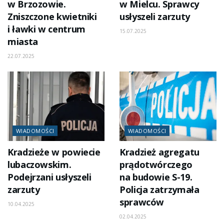
w Brzozowie.
w Mielcu. Sprawcy
Zniszczone kwietniki
usłyszeli zarzuty
i ławki w centrum
15.07.2025
miasta
22.07.2025
WIADOMOŚCI
WIADOMOŚCI
Kradzieże w powiecie
Kradzież agregatu
lubaczowskim.
prądotwórczego
Podejrzani usłyszeli
na budowie S-19.
zarzuty
Policja zatrzymała
sprawców
10.04.2025
02.04.2025