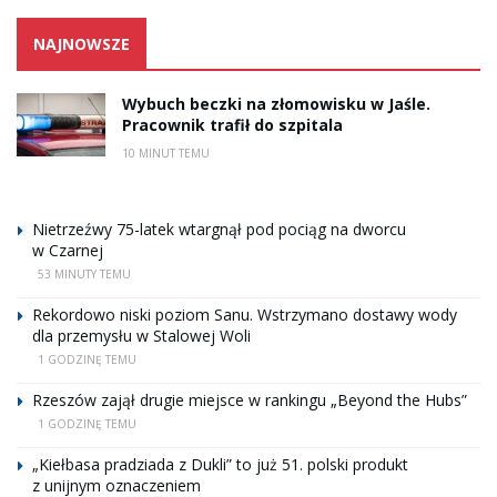
NAJNOWSZE
Wybuch beczki na złomowisku w Jaśle.
Pracownik trafił do szpitala
10 MINUT TEMU
Nietrzeźwy 75-latek wtargnął pod pociąg na dworcu
w Czarnej
53 MINUTY TEMU
Rekordowo niski poziom Sanu. Wstrzymano dostawy wody
dla przemysłu w Stalowej Woli
1 GODZINĘ TEMU
Rzeszów zajął drugie miejsce w rankingu „Beyond the Hubs”
1 GODZINĘ TEMU
„Kiełbasa pradziada z Dukli” to już 51. polski produkt
z unijnym oznaczeniem