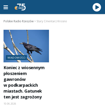
Polskie Radio Rzeszów
>
Stary Cmentarz Krosno
WIADOMOŚCI
Koniec z wiosennym
płoszeniem
gawronów
w podkarpackich
miastach. Gatunek
ten jest zagrożony
10.06.2026