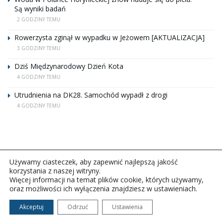
Są wyniki badań
2 GODZINY TEMU
Rowerzysta zginął w wypadku w Jeżowem [AKTUALIZACJA]
3 GODZINY TEMU
Dziś Międzynarodowy Dzień Kota
4 GODZINY TEMU
Utrudnienia na DK28. Samochód wypadł z drogi
4 GODZINY TEMU
Używamy ciasteczek, aby zapewnić najlepszą jakość
korzystania z naszej witryny.
Więcej informacji na temat plików cookie, których używamy,
oraz możliwości ich wyłączenia znajdziesz w ustawieniach.
Copyright © 2026Polskie Radio Rzeszów S.A. w likwidacj.
Wszelkie prawa zastrzeżone.
Akceptuj
Odrzuć
Ustawienia