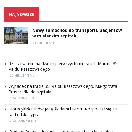
NAJNOWSZE
Nowy samochód do transportu pacjentów
w mieleckim szpitalu
7 MINUT TEMU
Rzeszowianie na dwóch pierwszych miejscach Marma 35.
Rajdu Rzeszowskiego
23 MINUTY TEMU
Wypadek na trasie 35. Rajdu Rzeszowskiego. Małgorzata
Prus trafiła do szpitala
1 GODZINĘ TEMU
Motocykliści znów jadą śladami historii. Rozpoczął się 10.
rajd edukacyjny
2 GODZINY TEMU
Woda w Polance Horynieckiej znów nadaje się do picia.