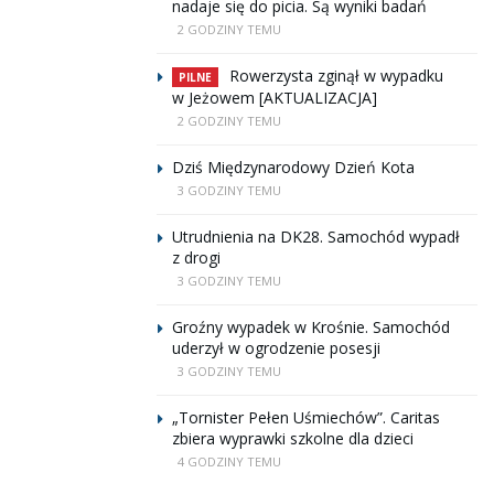
nadaje się do picia. Są wyniki badań
2 GODZINY TEMU
Rowerzysta zginął w wypadku
PILNE
w Jeżowem [AKTUALIZACJA]
2 GODZINY TEMU
Dziś Międzynarodowy Dzień Kota
3 GODZINY TEMU
Utrudnienia na DK28. Samochód wypadł
z drogi
3 GODZINY TEMU
Groźny wypadek w Krośnie. Samochód
uderzył w ogrodzenie posesji
3 GODZINY TEMU
„Tornister Pełen Uśmiechów”. Caritas
zbiera wyprawki szkolne dla dzieci
4 GODZINY TEMU