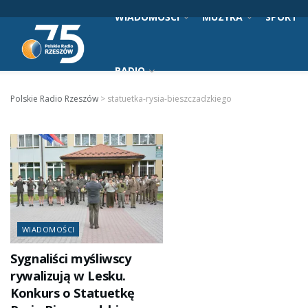
WIADOMOŚCI
MUZYKA
SPORT
RADIO
Polskie Radio Rzeszów
>
statuetka-rysia-bieszczadzkiego
WIADOMOŚCI
Sygnaliści myśliwscy
rywalizują w Lesku.
Konkurs o Statuetkę