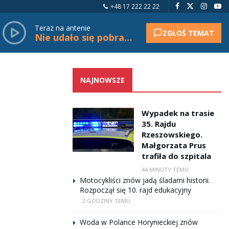
+48 17 222 22 22
Teraz na antenie
ZGŁOŚ TEMAT
Nie udało się pobrać tytułu.
NAJNOWSZE
Wypadek na trasie
35. Rajdu
Rzeszowskiego.
Małgorzata Prus
trafiła do szpitala
44 MINUTY TEMU
Motocykliści znów jadą śladami historii.
Rozpoczął się 10. rajd edukacyjny
2 GODZINY TEMU
Woda w Polance Horynieckiej znów