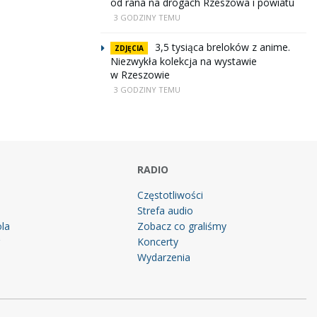
od rana na drogach Rzeszowa i powiatu
3 GODZINY TEMU
3,5 tysiąca breloków z anime.
ZDJĘCIA
Niezwykła kolekcja na wystawie
w Rzeszowie
3 GODZINY TEMU
RADIO
Częstotliwości
Strefa audio
la
Zobacz co graliśmy
g
Koncerty
Wydarzenia