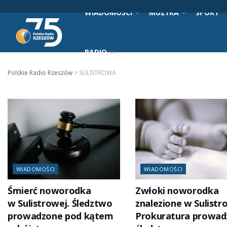
WIADOMOŚCI
MUZYKA
SPORT
RADIO
Polskie Radio Rzeszów
>
SULISTROWA
WIADOMOŚCI
WIADOMOŚCI
Śmierć noworodka
Zwłoki noworodka
w Sulistrowej. Śledztwo
znalezione w Sulistr
prowadzone pod kątem
Prokuratura prowad