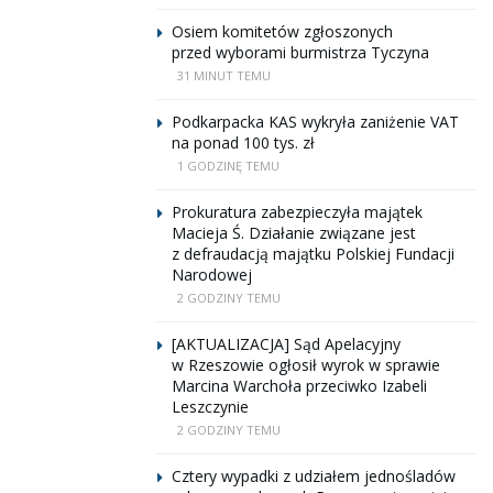
Osiem komitetów zgłoszonych
przed wyborami burmistrza Tyczyna
31 MINUT TEMU
Podkarpacka KAS wykryła zaniżenie VAT
na ponad 100 tys. zł
1 GODZINĘ TEMU
Prokuratura zabezpieczyła majątek
Macieja Ś. Działanie związane jest
z defraudacją majątku Polskiej Fundacji
Narodowej
2 GODZINY TEMU
[AKTUALIZACJA] Sąd Apelacyjny
w Rzeszowie ogłosił wyrok w sprawie
Marcina Warchoła przeciwko Izabeli
Leszczynie
2 GODZINY TEMU
Cztery wypadki z udziałem jednośladów