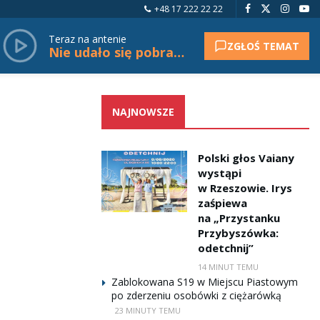
+48 17 222 22 22
Teraz na antenie
ZGŁOŚ TEMAT
Nie udało się pobrać tytułu.
NAJNOWSZE
Polski głos Vaiany
wystąpi
w Rzeszowie. Irys
zaśpiewa
na „Przystanku
Przybyszówka:
odetchnij”
14 MINUT TEMU
Zablokowana S19 w Miejscu Piastowym
po zderzeniu osobówki z ciężarówką
23 MINUTY TEMU