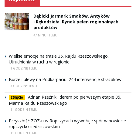
Dębicki Jarmark Smaków, Antyków
i Rękodzieła. Rynek pełen regionalnych
produktów
47 MINUT TEMU
Wielkie emocje na trasie 35. Rajdu Rzeszowskiego.
Utrudnienia w ruchu w regionie
1 GODZINĘ TEMU
Burze i ulewy na Podkarpaciu. 244 interwencje strażaków
3 GODZINY TEMU
Adrian Rzeźnik liderem po pierwszym etapie 35.
ZDJĘCIA
Marma Rajdu Rzeszowskiego
11 GODZIN TEMU
Przyszłość ZOZ-u w Ropczycach wywołuje spór w powiecie
ropczycko-sędziszowskim
11 GODZIN TEMU