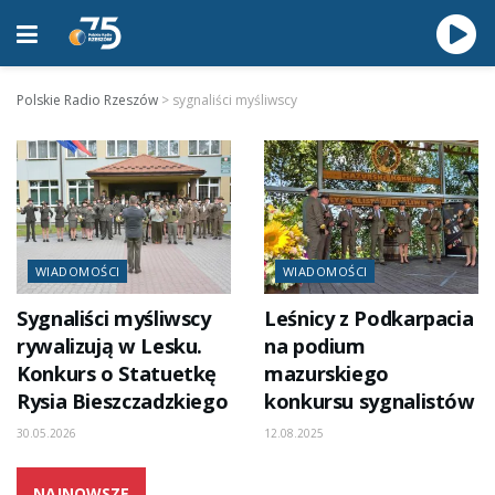
Polskie Radio Rzeszów
>
sygnaliści myśliwscy
WIADOMOŚCI
WIADOMOŚCI
Sygnaliści myśliwscy
Leśnicy z Podkarpacia
rywalizują w Lesku.
na podium
Konkurs o Statuetkę
mazurskiego
Rysia Bieszczadzkiego
konkursu sygnalistów
30.05.2026
12.08.2025
NAJNOWSZE