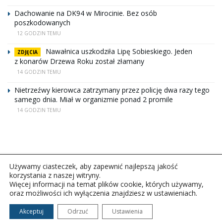
Dachowanie na DK94 w Mirocinie. Bez osób
poszkodowanych
12 GODZIN TEMU
Nawałnica uszkodziła Lipę Sobieskiego. Jeden
ZDJĘCIA
z konarów Drzewa Roku został złamany
14 GODZIN TEMU
Nietrzeźwy kierowca zatrzymany przez policję dwa razy tego
samego dnia. Miał w organizmie ponad 2 promile
14 GODZIN TEMU
Używamy ciasteczek, aby zapewnić najlepszą jakość
korzystania z naszej witryny.
Więcej informacji na temat plików cookie, których używamy,
oraz możliwości ich wyłączenia znajdziesz w ustawieniach.
Copyright © 2026Polskie Radio Rzeszów S.A. w likwidacj.
Wszelkie prawa zastrzeżone.
Akceptuj
Odrzuć
Ustawienia