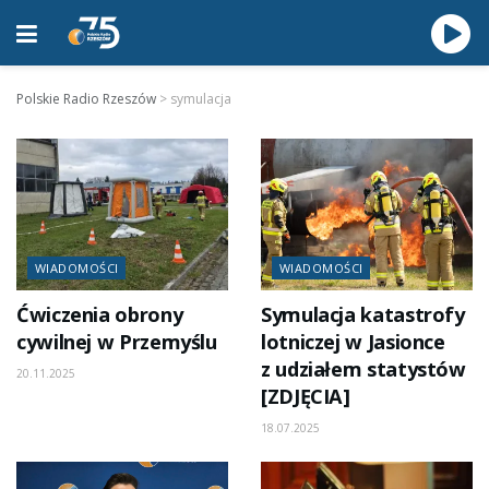
Polskie Radio Rzeszów
>
symulacja
WIADOMOŚCI
WIADOMOŚCI
Ćwiczenia obrony
Symulacja katastrofy
cywilnej w Przemyślu
lotniczej w Jasionce
z udziałem statystów
20.11.2025
[ZDJĘCIA]
18.07.2025