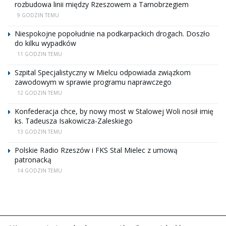
rozbudowa linii między Rzeszowem a Tarnobrzegiem
9 GODZIN TEMU
Niespokojne popołudnie na podkarpackich drogach. Doszło
do kilku wypadków
11 GODZIN TEMU
Szpital Specjalistyczny w Mielcu odpowiada związkom
zawodowym w sprawie programu naprawczego
12 GODZIN TEMU
Konfederacja chce, by nowy most w Stalowej Woli nosił imię
ks. Tadeusza Isakowicza-Zaleskiego
13 GODZIN TEMU
Polskie Radio Rzeszów i FKS Stal Mielec z umową
patronacką
14 GODZIN TEMU