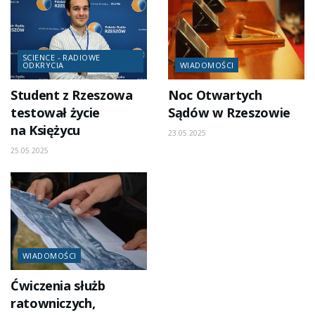
SCIENCE - RADIOWE
ODKRYCIA
WIADOMOŚCI
Student z Rzeszowa
Noc Otwartych
testował życie
Sądów w Rzeszowie
na Księżycu
23.05.2025
25.05.2025
WIADOMOŚCI
Ćwiczenia służb
ratowniczych,