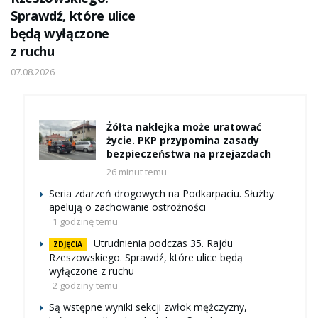
Sprawdź, które ulice
będą wyłączone
z ruchu
07.08.2026
Żółta naklejka może uratować
życie. PKP przypomina zasady
bezpieczeństwa na przejazdach
26 minut temu
Seria zdarzeń drogowych na Podkarpaciu. Służby
apelują o zachowanie ostrożności
1 godzinę temu
Utrudnienia podczas 35. Rajdu
ZDJĘCIA
Rzeszowskiego. Sprawdź, które ulice będą
wyłączone z ruchu
2 godziny temu
Są wstępne wyniki sekcji zwłok mężczyzny,