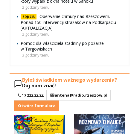
który wypadł z okna hotelu w Sanoku
2 godziny temu
Oberwanie chmury nad Rzeszowem.
ZDJĘCIA
Ponad 150 interwencji strażaków na Podkarpaciu
[AKTUALIZACJA]
2 godziny temu
Pomoc dla właściciela stadniny po pożarze
w Targowiskach
3 godziny temu
Byłeś świadkiem ważnego wydarzenia?
Daj nam znać!
17 222 22 22
antena@radio.rzeszow.pl
Otwórz formularz