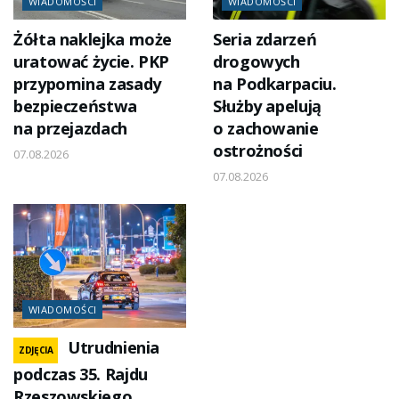
WIADOMOŚCI
WIADOMOŚCI
Żółta naklejka może
Seria zdarzeń
uratować życie. PKP
drogowych
przypomina zasady
na Podkarpaciu.
bezpieczeństwa
Służby apelują
na przejazdach
o zachowanie
ostrożności
07.08.2026
07.08.2026
WIADOMOŚCI
Utrudnienia
ZDJĘCIA
podczas 35. Rajdu
Rzeszowskiego.