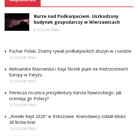
Burze nad Podkarpaciem. Uszkodzony
budynek gospodarczy w Wierzawicach
8 GODZIN TEMU
Puchar Polski. Znamy rywali podkarpackich drużyn w I rundzie
8 GODZIN TEMU
Aleksandra Błażowska i Kaja Skrzek piąte na mistrzostwach
Europy w Paryżu
8 GODZIN TEMU
Pierwsza rocznica prezydentury Karola Nawrockiego. Jak
oceniają go Polacy?
9 GODZIN TEMU
„Krewki Rajd 2026” w Rzeszowie. Krwiodawcy oddali blisko
28 litrów krwi
9 GODZIN TEMU