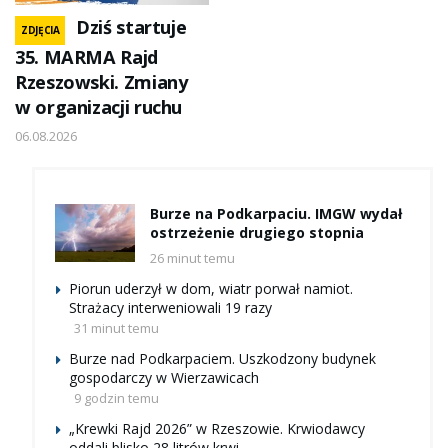
Dziś startuje
ZDJĘCIA
35. MARMA Rajd
Rzeszowski. Zmiany
w organizacji ruchu
06.08.2026
Burze na Podkarpaciu. IMGW wydał
ostrzeżenie drugiego stopnia
26 minut temu
Piorun uderzył w dom, wiatr porwał namiot.
Strażacy interweniowali 19 razy
31 minut temu
Burze nad Podkarpaciem. Uszkodzony budynek
gospodarczy w Wierzawicach
9 godzin temu
„Krewki Rajd 2026” w Rzeszowie. Krwiodawcy
oddali blisko 28 litrów krwi