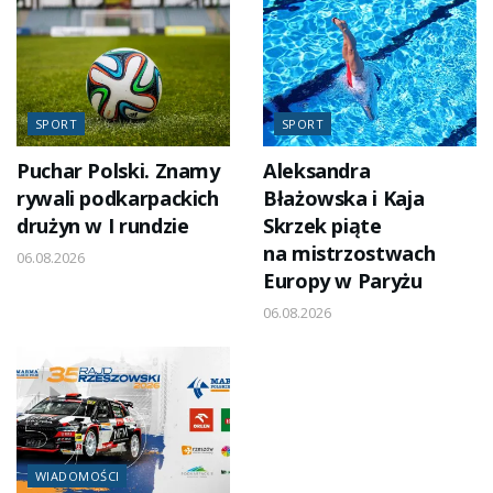
SPORT
SPORT
Puchar Polski. Znamy
Aleksandra
rywali podkarpackich
Błażowska i Kaja
drużyn w I rundzie
Skrzek piąte
na mistrzostwach
06.08.2026
Europy w Paryżu
06.08.2026
WIADOMOŚCI