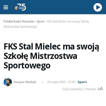
Polskie Radio Rzeszów
>
Sport
>
FKS Stal Mielec ma swoją Szkołę
Mistrzostwa Sportowego
FKS Stal Mielec ma swoją
Szkołę Mistrzostwa
Sportowego
Kacper Maślak
20 maja 2025 - 15:30
Sport
A
Czas czytania: 1 minuta
A