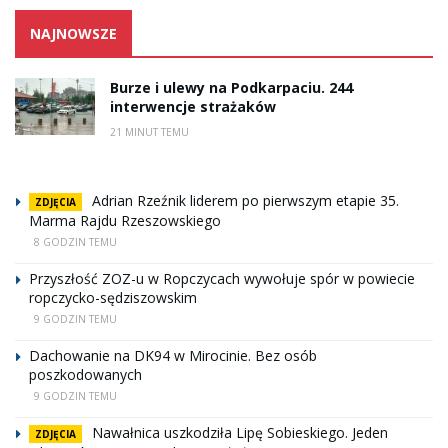
NAJNOWSZE
Burze i ulewy na Podkarpaciu. 244
interwencje strażaków
21 MINUT TEMU
Adrian Rzeźnik liderem po pierwszym etapie 35.
ZDJĘCIA
Marma Rajdu Rzeszowskiego
8 GODZIN TEMU
Przyszłość ZOZ-u w Ropczycach wywołuje spór w powiecie
ropczycko-sędziszowskim
9 GODZIN TEMU
Dachowanie na DK94 w Mirocinie. Bez osób
poszkodowanych
9 GODZIN TEMU
Nawałnica uszkodziła Lipę Sobieskiego. Jeden
ZDJĘCIA