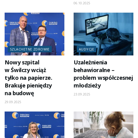
06.10.2025
SZLACHETNE ZDROWIE
AUDYCJE
Nowy szpital
Uzależnienia
w Świlczy wciąż
behawioralne –
tylko na papierze.
problem współczesnej
Brakuje pieniędzy
młodzieży
na budowę
23.09.2025
29.09.2025