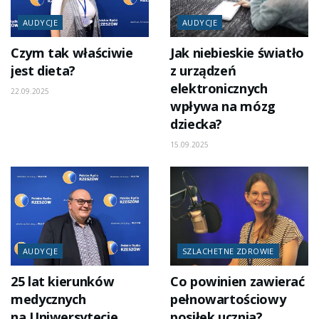
AUDYCJE
AUDYCJE
Czym tak właściwie
Jak niebieskie światło
jest dieta?
z urządzeń
elektronicznych
22.09.2025
wpływa na mózg
dziecka?
15.09.2025
AUDYCJE
SZLACHETNE ZDROWIE
25 lat kierunków
Co powinien zawierać
medycznych
pełnowartościowy
na Uniwersytecie
posiłek ucznia?