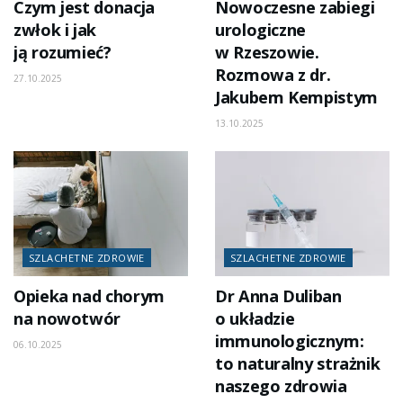
Czym jest donacja
Nowoczesne zabiegi
zwłok i jak
urologiczne
ją rozumieć?
w Rzeszowie.
Rozmowa z dr.
27.10.2025
Jakubem Kempistym
13.10.2025
SZLACHETNE ZDROWIE
SZLACHETNE ZDROWIE
Opieka nad chorym
Dr Anna Duliban
na nowotwór
o układzie
immunologicznym:
06.10.2025
to naturalny strażnik
naszego zdrowia