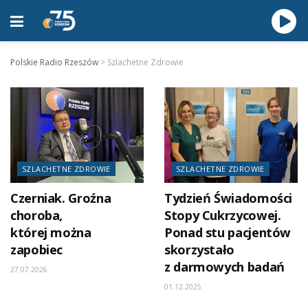
Polskie Radio Rzeszów
>
Szlachetne Zdrowie
SZLACHETNE ZDROWIE
SZLACHETNE ZDROWIE
Czerniak. Groźna
Tydzień Świadomości
choroba,
Stopy Cukrzycowej.
której można
Ponad stu pacjentów
zapobiec
skorzystało
z darmowych badań
27.07.2026
01.12.2025