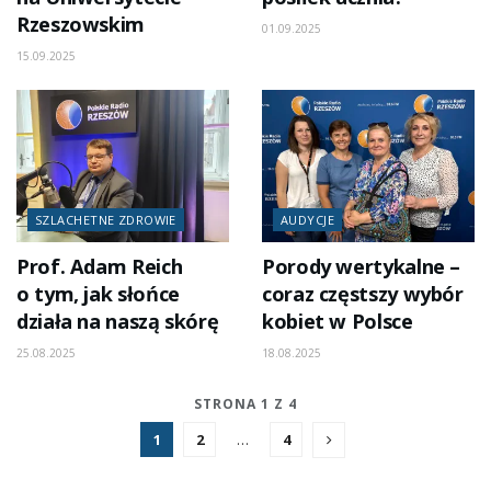
Rzeszowskim
01.09.2025
15.09.2025
SZLACHETNE ZDROWIE
AUDYCJE
Prof. Adam Reich
Porody wertykalne –
o tym, jak słońce
coraz częstszy wybór
działa na naszą skórę
kobiet w Polsce
25.08.2025
18.08.2025
STRONA 1 Z 4
1
2
…
4