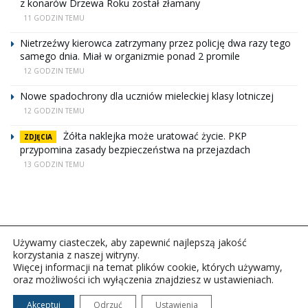
z konarów Drzewa Roku został złamany
11 GODZIN TEMU
Nietrzeźwy kierowca zatrzymany przez policję dwa razy tego
samego dnia. Miał w organizmie ponad 2 promile
12 GODZIN TEMU
Nowe spadochrony dla uczniów mieleckiej klasy lotniczej
12 GODZIN TEMU
Żółta naklejka może uratować życie. PKP
ZDJĘCIA
przypomina zasady bezpieczeństwa na przejazdach
13 GODZIN TEMU
Używamy ciasteczek, aby zapewnić najlepszą jakość
korzystania z naszej witryny.
Więcej informacji na temat plików cookie, których używamy,
oraz możliwości ich wyłączenia znajdziesz w ustawieniach.
Copyright © 2026Polskie Radio Rzeszów S.A. w likwidacj.
Wszelkie prawa zastrzeżone.
Akceptuj
Odrzuć
Ustawienia