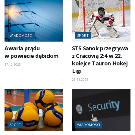
WIADOMOŚCI
SPORT
Awaria prądu
STS Sanok przegrywa
w powiecie dębickim
z Cracovią 2:4 w 22.
kolejce Tauron Hokej
27.12.2025
Ligi
23.11.2025
SPORT
WIADOMOŚCI