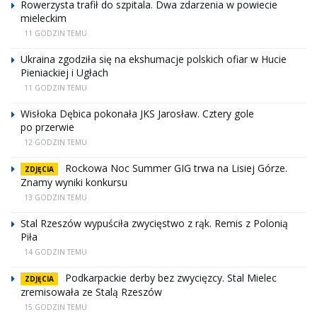
Rowerzysta trafił do szpitala. Dwa zdarzenia w powiecie
mieleckim
11 GODZIN TEMU
Ukraina zgodziła się na ekshumacje polskich ofiar w Hucie
Pieniackiej i Ugłach
11 GODZIN TEMU
Wisłoka Dębica pokonała JKS Jarosław. Cztery gole
po przerwie
12 GODZIN TEMU
Rockowa Noc Summer GIG trwa na Lisiej Górze.
ZDJĘCIA
Znamy wyniki konkursu
13 GODZIN TEMU
Stal Rzeszów wypuściła zwycięstwo z rąk. Remis z Polonią
Piła
14 GODZIN TEMU
Podkarpackie derby bez zwycięzcy. Stal Mielec
ZDJĘCIA
zremisowała ze Stalą Rzeszów
15 GODZIN TEMU