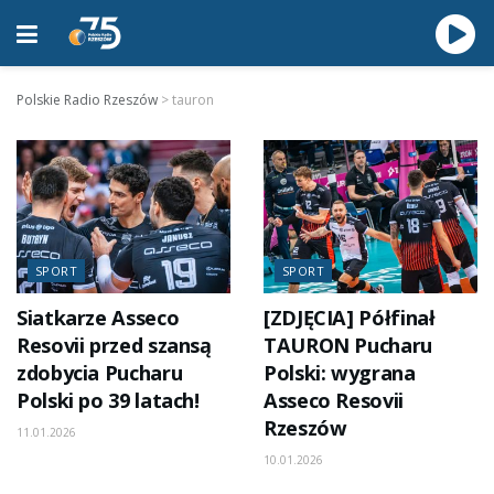
Polskie Radio Rzeszów
>
tauron
SPORT
SPORT
Siatkarze Asseco
[ZDJĘCIA] Półfinał
Resovii przed szansą
TAURON Pucharu
zdobycia Pucharu
Polski: wygrana
Polski po 39 latach!
Asseco Resovii
Rzeszów
11.01.2026
10.01.2026