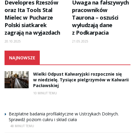
Developres Rzeszów
Uwaga na fałszywych
oraz Ita Tools Stal
pracowników
Mielec w Pucharze
Taurona – oszuści
Polski siatkarek
wyłudzają dane
zagrają na wyjazdach
z Podkarpacia
20.10.2025
21.05.2025
NAJNOWSZE
Wielki Odpust Kalwaryjski rozpocznie się
w niedzielę. Tysiące pielgrzymów w Kalwarii
Pacławskiej
10 MINUT TEMU
Bezpłatne badania profilaktyczne w Ustrzykach Dolnych.
Sprawdź poziom cukru i skład ciała
48 MINUT TEMU