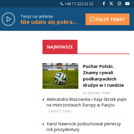
+48 17 222 22 22
Teraz na antenie
ZGŁOŚ TEMAT
Nie udało się pobrać tytułu.
NAJNOWSZE
Puchar Polski.
Znamy rywali
podkarpackich
drużyn w I rundzie
26 SEKUND TEMU
Aleksandra Błażowska i Kaja Skrzek piąte
na mistrzostwach Europy w Paryżu
5 MINUT TEMU
Karol Nawrocki podsumował pierwszy
rok prezydentury