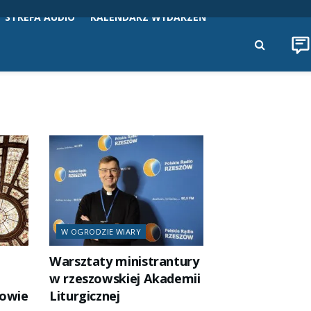
STREFA AUDIO
KALENDARZ WYDARZEŃ
W OGRODZIE WIARY
Warsztaty ministrantury
w rzeszowskiej Akademii
zowie
Liturgicznej