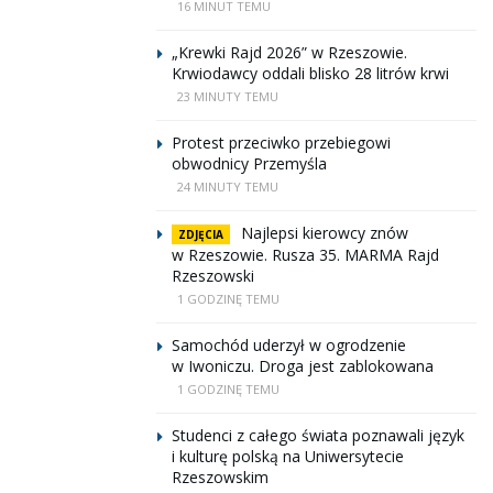
16 MINUT TEMU
„Krewki Rajd 2026” w Rzeszowie.
Krwiodawcy oddali blisko 28 litrów krwi
23 MINUTY TEMU
Protest przeciwko przebiegowi
obwodnicy Przemyśla
24 MINUTY TEMU
Najlepsi kierowcy znów
ZDJĘCIA
w Rzeszowie. Rusza 35. MARMA Rajd
Rzeszowski
1 GODZINĘ TEMU
Samochód uderzył w ogrodzenie
w Iwoniczu. Droga jest zablokowana
1 GODZINĘ TEMU
Studenci z całego świata poznawali język
i kulturę polską na Uniwersytecie
Rzeszowskim