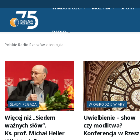
WIADOMOŚCI
MUZYKA
SPORT
RADIO
Polskie Radio Rzeszów
>
teologia
ŚLADY PEGAZA
W OGRODZIE WIARY
Więcej niż „Siedem
Uwielbienie – show
ważnych słów”.
czy modlitwa?
Ks. prof. Michał Heller
Konferencja w Rzes