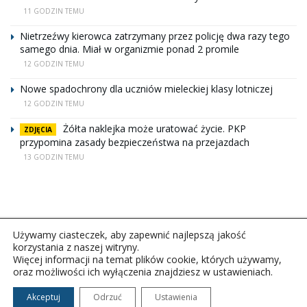
11 GODZIN TEMU
Nietrzeźwy kierowca zatrzymany przez policję dwa razy tego
samego dnia. Miał w organizmie ponad 2 promile
12 GODZIN TEMU
Nowe spadochrony dla uczniów mieleckiej klasy lotniczej
12 GODZIN TEMU
Żółta naklejka może uratować życie. PKP
ZDJĘCIA
przypomina zasady bezpieczeństwa na przejazdach
13 GODZIN TEMU
Używamy ciasteczek, aby zapewnić najlepszą jakość
korzystania z naszej witryny.
Więcej informacji na temat plików cookie, których używamy,
oraz możliwości ich wyłączenia znajdziesz w ustawieniach.
Copyright © 2026Polskie Radio Rzeszów S.A. w likwidacj.
Wszelkie prawa zastrzeżone.
Akceptuj
Odrzuć
Ustawienia