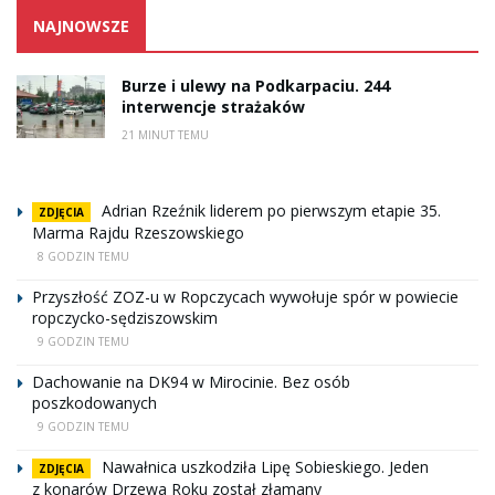
NAJNOWSZE
Burze i ulewy na Podkarpaciu. 244
interwencje strażaków
21 MINUT TEMU
Adrian Rzeźnik liderem po pierwszym etapie 35.
ZDJĘCIA
Marma Rajdu Rzeszowskiego
8 GODZIN TEMU
Przyszłość ZOZ-u w Ropczycach wywołuje spór w powiecie
ropczycko-sędziszowskim
9 GODZIN TEMU
Dachowanie na DK94 w Mirocinie. Bez osób
poszkodowanych
9 GODZIN TEMU
Nawałnica uszkodziła Lipę Sobieskiego. Jeden
ZDJĘCIA
z konarów Drzewa Roku został złamany