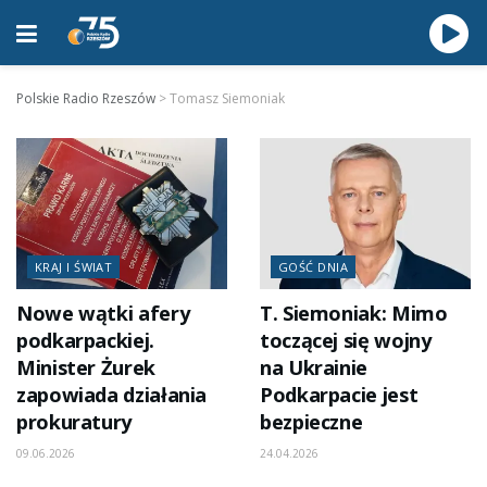
Polskie Radio Rzeszów
>
Tomasz Siemoniak
KRAJ I ŚWIAT
GOŚĆ DNIA
Nowe wątki afery
T. Siemoniak: Mimo
podkarpackiej.
toczącej się wojny
Minister Żurek
na Ukrainie
zapowiada działania
Podkarpacie jest
prokuratury
bezpieczne
09.06.2026
24.04.2026