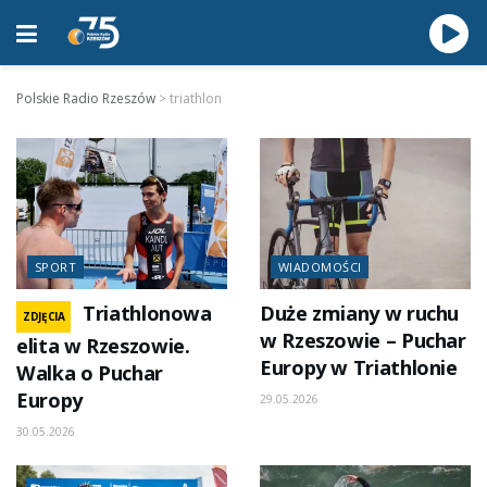
Polskie Radio Rzeszów
>
triathlon
SPORT
WIADOMOŚCI
Triathlonowa
Duże zmiany w ruchu
ZDJĘCIA
w Rzeszowie – Puchar
elita w Rzeszowie.
Europy w Triathlonie
Walka o Puchar
Europy
29.05.2026
30.05.2026