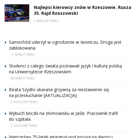
Najlepsi kierowcy znów w Rzeszowie. Rusza
35. Rajd Rzeszowski
2 MINUTY TEMU
Samochód uderzył w ogrodzenie w Iwoniczu. Droga jest
zablokowana
11 MINUT TEMU
Studenci z całego świata poznawali język i kulturę polską
na Uniwersytecie Rzeszowskim
58 MINUT TEMU
Beata Szydło ukarana grzywną za niestawienie się
na przesłuchanie [AKTUALIZACJA]
3 GODZINY TEMU
Wybuch beczki na złomowisku w Jaśle. Pracownik trafił
do szpitala
3 GODZINY TEMU
Nietrzeźwy 75-latek wtargnął pod pociąg na dworcu