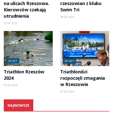
na ulicach Rzeszowa.
rzeszowian z klubu
Kierowców czekają
Swim Tri
utrudnienia
28.08.2024
03.06.2025
SPORT
SPORT
Triathlon Rzeszów
Triathloniści
2024
rozpoczęli zmagania
w Rzeszowie
09.06.2024
07.06.2024
NAJNOWSZE