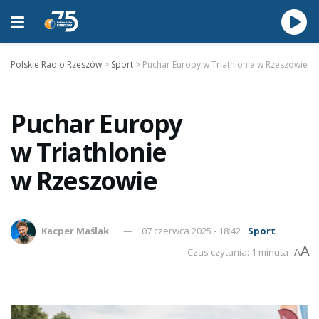
Polskie Radio Rzeszów
>
Sport
>
Puchar Europy w Triathlonie w Rzeszowie
Puchar Europy
w Triathlonie
w Rzeszowie
Kacper Maślak
07 czerwca 2025 - 18:42
Sport
A
Czas czytania: 1 minuta
A