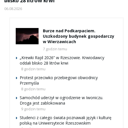
blisko 28 litrów krwi
06.08.2026
Burze nad Podkarpaciem.
Uszkodzony budynek gospodarczy
w Wierzawicach
7 godzin temu
„Krewki Rajd 2026” w Rzeszowie. Krwiodawcy
oddali blisko 28 litrów krwi
8 godzin temu
Protest przeciwko przebiegowi obwodnicy
Przemyśla
8 godzin temu
Samochód uderzył w ogrodzenie w Iwoniczu.
Droga jest zablokowana
9 godzin temu
Studenci z całego świata poznawali język i kulturę
polską na Uniwersytecie Rzeszowskim