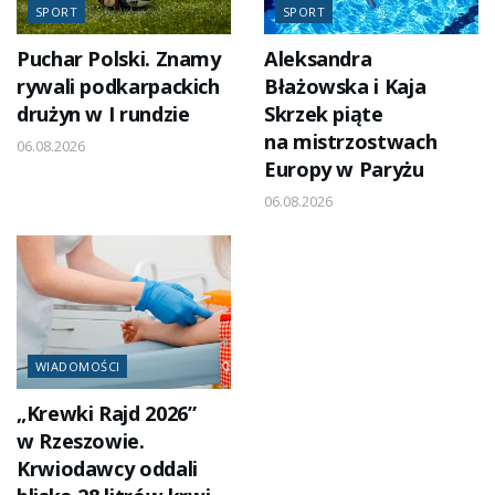
SPORT
SPORT
Puchar Polski. Znamy
Aleksandra
rywali podkarpackich
Błażowska i Kaja
drużyn w I rundzie
Skrzek piąte
na mistrzostwach
06.08.2026
Europy w Paryżu
06.08.2026
WIADOMOŚCI
„Krewki Rajd 2026”
w Rzeszowie.
Krwiodawcy oddali