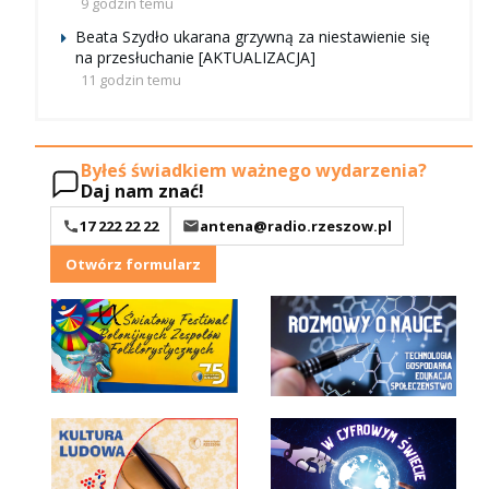
9 godzin temu
Beata Szydło ukarana grzywną za niestawienie się
na przesłuchanie [AKTUALIZACJA]
11 godzin temu
Byłeś świadkiem ważnego wydarzenia?
Daj nam znać!
17 222 22 22
antena@radio.rzeszow.pl
Otwórz formularz