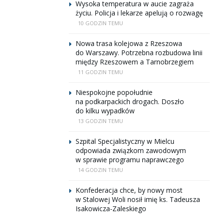
Wysoka temperatura w aucie zagraża
życiu. Policja i lekarze apelują o rozwagę
10 GODZIN TEMU
Nowa trasa kolejowa z Rzeszowa
do Warszawy. Potrzebna rozbudowa linii
między Rzeszowem a Tarnobrzegiem
11 GODZIN TEMU
Niespokojne popołudnie
na podkarpackich drogach. Doszło
do kilku wypadków
13 GODZIN TEMU
Szpital Specjalistyczny w Mielcu
odpowiada związkom zawodowym
w sprawie programu naprawczego
14 GODZIN TEMU
Konfederacja chce, by nowy most
w Stalowej Woli nosił imię ks. Tadeusza
Isakowicza-Zaleskiego