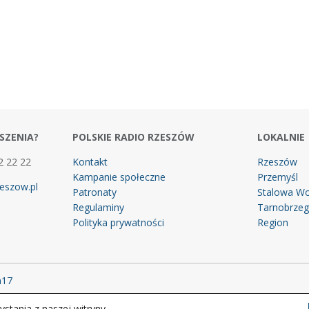
SZENIA?
POLSKIE RADIO RZESZÓW
LOKALNIE
2 22 22
Kontakt
Rzeszów
Kampanie społeczne
Przemyśl
eszow.pl
Patronaty
Stalowa Wo
Regulaminy
Tarnobrze
Polityka prywatności
Region
m17
stania z naszej witryny.