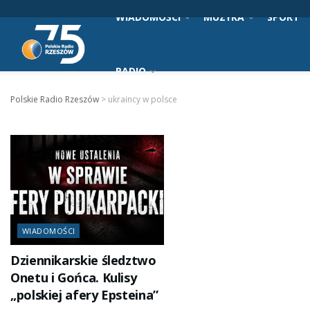
WIADOMOŚCI
MUZYKA
SPORT
RADIO
Polskie Radio Rzeszów
>
ukraincy w polsce
WIADOMOŚCI
Dziennikarskie śledztwo
Onetu i Gońca. Kulisy
„polskiej afery Epsteina”