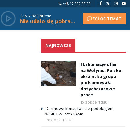
+48 17 222 22 22
Teraz na antenie
ZGŁOŚ TEMAT
Nie udało się pobrać tytułu.
NAJNOWSZE
Ekshumacje ofiar
na Wołyniu. Polsko-
ukraińska grupa
podsumowała
dotychczasowe
prace
10 GODZIN TEMU
Darmowe konsultacje z podologiem
w NFZ w Rzeszowie
10 GODZIN TEMU