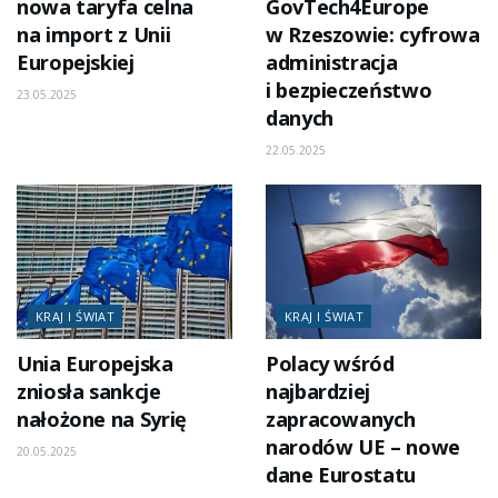
nowa taryfa celna
GovTech4Europe
na import z Unii
w Rzeszowie: cyfrowa
Europejskiej
administracja
i bezpieczeństwo
23.05.2025
danych
22.05.2025
KRAJ I ŚWIAT
KRAJ I ŚWIAT
Unia Europejska
Polacy wśród
zniosła sankcje
najbardziej
nałożone na Syrię
zapracowanych
narodów UE – nowe
20.05.2025
dane Eurostatu