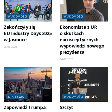
WIADOMOŚCI
WIADOMOŚCI
Zakończyły się
Ekonomista z UR
EU Industry Days 2025
o skutkach
w Jasionce
eurosceptycznych
wypowiedzi nowego
06.06.2025
prezydenta
04.06.2025
KRAJ I ŚWIAT
WIADOMOŚCI
Zapowiedź Trumpa:
Szczyt