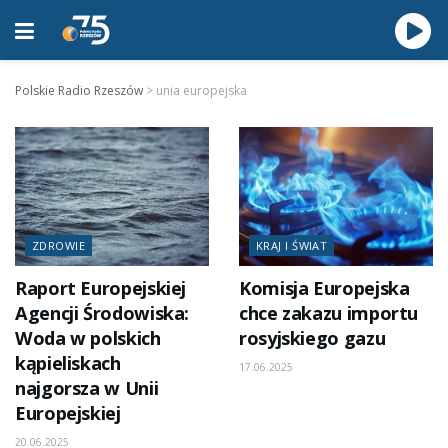
Polskie Radio Rzeszów
>
unia europejska
ZDROWIE
KRAJ I ŚWIAT
Raport Europejskiej
Komisja Europejska
Agencji Środowiska:
chce zakazu importu
Woda w polskich
rosyjskiego gazu
kąpieliskach
17.06.2025
najgorsza w Unii
Europejskiej
20.06.2025