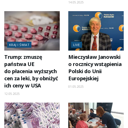
14.05.2025
KRAJ I ŚWIAT
LIVE
Trump: zmuszę
Mieczysław Janowski
państwa UE
o rocznicy wstąpienia
do płacenia wyższych
Polski do Unii
cen za leki, by obniżyć
Europejskiej
ich ceny w USA
01.05.2025
12.05.2025