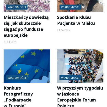
WIADOMOŚCI
WIADOMOŚCI
Mieszkańcy dowiedzą
Spotkanie Klubu
się, jak skutecznie
Pacjenta w Mielcu
sięgać po fundusze
23.04.2025
europejskie
29.04.2025
WIADOMOŚCI
WIADOMOŚCI
Konkurs
W przyszłym tygodniu
fotograficzny
w Jasionce
„Podkarpacie
Europejskie Forum
w Europie”
Rolnicze