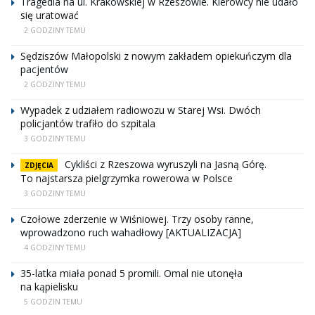
Tragedia na ul. Krakowskiej w Rzeszowie. Kierowcy nie udało
się uratować
2 GODZINY TEMU
Sędziszów Małopolski z nowym zakładem opiekuńczym dla
pacjentów
2 GODZINY TEMU
Wypadek z udziałem radiowozu w Starej Wsi. Dwóch
policjantów trafiło do szpitala
3 GODZINY TEMU
Cykliści z Rzeszowa wyruszyli na Jasną Górę.
ZDJĘCIA
To najstarsza pielgrzymka rowerowa w Polsce
3 GODZINY TEMU
Czołowe zderzenie w Wiśniowej. Trzy osoby ranne,
wprowadzono ruch wahadłowy [AKTUALIZACJA]
4 GODZINY TEMU
35-latka miała ponad 5 promili. Omal nie utonęła
na kąpielisku
5 GODZIN TEMU