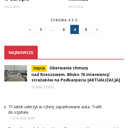
23.04.2025
20.03.2025
STRONA 4 Z 5
1
…
3
4
5
NAJNOWSZE
Oberwanie chmury
ZDJĘCIA
nad Rzeszowem. Blisko 70 interwencji
strażaków na Podkarpaciu [AKTUALIZACJA]
20 MINUT TEMU
71-latek uderzył w cztery zaparkowane auta. Trafił
do szpitala
1 GODZINĘ TEMU