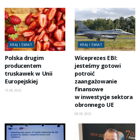
KRAJ I ŚWIAT
KRAJ I ŚWIAT
Polska drugim
Wiceprezes EBI:
producentem
jesteśmy gotowi
truskawek w Unii
potroić
Europejskiej
zaangażowanie
finansowe
15.06.2025
w inwestycje sektora
obronnego UE
08.06.2025