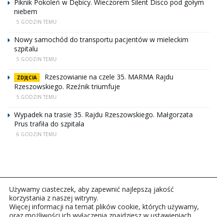
Piknik Pokoleń w Dębicy. Wieczorem Silent Disco pod gołym
niebem
5 GODZIN TEMU
Nowy samochód do transportu pacjentów w mieleckim
szpitalu
5 GODZIN TEMU
Rzeszowianie na czele 35. MARMA Rajdu
ZDJĘCIA
Rzeszowskiego. Rzeźnik triumfuje
5 GODZIN TEMU
Wypadek na trasie 35. Rajdu Rzeszowskiego. Małgorzata
Prus trafiła do szpitala
6 GODZIN TEMU
Używamy ciasteczek, aby zapewnić najlepszą jakość
korzystania z naszej witryny.
Więcej informacji na temat plików cookie, których używamy,
oraz możliwości ich wyłączenia znajdziesz w ustawieniach.