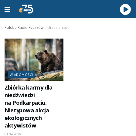
Polskie Radio Rzeszów
>
Ursus arctos
WIADOMOŚCI
Zbiórka karmy dla
niedźwiedzi
na Podkarpaciu.
Nietypowa akcja
ekologicznych
aktywistów
01.04.2026