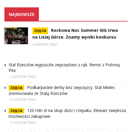
NAJNOWSZE
Rockowa Noc Summer GIG trwa
ZDJĘCIA
na Lisiej Górze. Znamy wyniki konkursu
34 MINUTY TEMU
Stal Rzeszów wypuściła zwycięstwo z rąk. Remis z Polonią
Piła
2 GODZINY TEMU
Podkarpackie derby bez zwycięzcy. Stal Mielec
ZDJĘCIA
zremisowała ze Stalą Rzeszów
3 GODZINY TEMU
120 mln zł na skup zbóż i rzepaku. Elewarr zwiększa
ZDJĘCIA
możliwości zakupowe
4 GODZINY TEMU