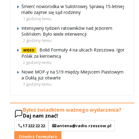
Śmierć noworodka w Sulistrowej. Sprawą 15-letniej
matki zajmie się sąd rodzinny
1 godzinę temu
Intensywny tydzień ratowników nad Jeziorem
Solińskim. Było wiele interwencji
2 godziny temu
Bolid Formuły 4 na ulicach Rzeszowa. Igor
WIDEO
Polak za kierownicą
2 godziny temu
Nowe MOP-y na S19 między Miejscem Piastowym
a Duklą już otwarte
3 godziny temu
Byłeś świadkiem ważnego wydarzenia?
Daj nam znać!
17 222 22 22
antena@radio.rzeszow.pl
Otwórz formularz