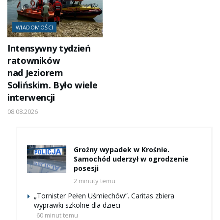
WIADOMOŚCI
Intensywny tydzień
ratowników
nad Jeziorem
Solińskim. Było wiele
interwencji
08.08.2026
Groźny wypadek w Krośnie.
Samochód uderzył w ogrodzenie
posesji
2 minuty temu
„Tornister Pełen Uśmiechów”. Caritas zbiera
wyprawki szkolne dla dzieci
60 minut temu