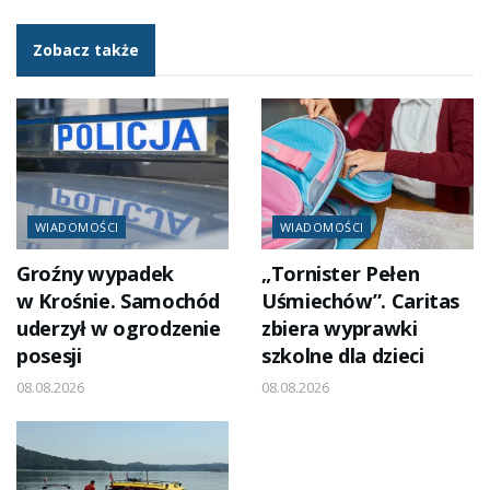
Zobacz także
WIADOMOŚCI
WIADOMOŚCI
Groźny wypadek
„Tornister Pełen
w Krośnie. Samochód
Uśmiechów”. Caritas
uderzył w ogrodzenie
zbiera wyprawki
posesji
szkolne dla dzieci
08.08.2026
08.08.2026