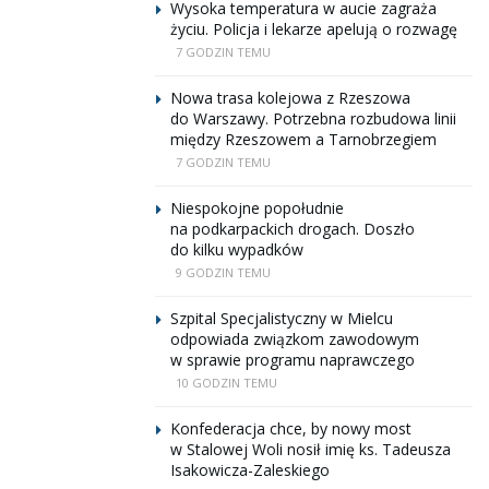
Wysoka temperatura w aucie zagraża
życiu. Policja i lekarze apelują o rozwagę
7 GODZIN TEMU
Nowa trasa kolejowa z Rzeszowa
do Warszawy. Potrzebna rozbudowa linii
między Rzeszowem a Tarnobrzegiem
7 GODZIN TEMU
Niespokojne popołudnie
na podkarpackich drogach. Doszło
do kilku wypadków
9 GODZIN TEMU
Szpital Specjalistyczny w Mielcu
odpowiada związkom zawodowym
w sprawie programu naprawczego
10 GODZIN TEMU
Konfederacja chce, by nowy most
w Stalowej Woli nosił imię ks. Tadeusza
Isakowicza-Zaleskiego