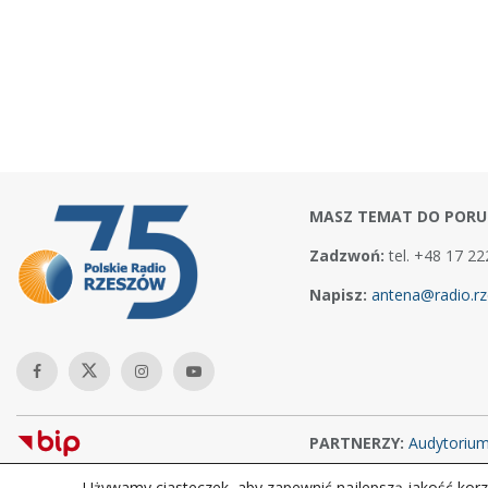
MASZ TEMAT DO PORU
Zadzwoń:
tel. +48 17 22
Napisz:
antena@radio.rz
PARTNERZY:
Audytoriu
Używamy ciasteczek, aby zapewnić najlepszą jakość korzy