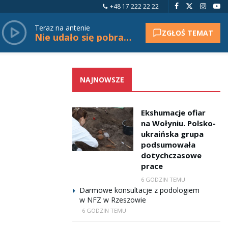
+48 17 222 22 22
Teraz na antenie
ZGŁOŚ TEMAT
Nie udało się pobrać tytułu.
NAJNOWSZE
Ekshumacje ofiar
na Wołyniu. Polsko-
ukraińska grupa
podsumowała
dotychczasowe
prace
6 GODZIN TEMU
Darmowe konsultacje z podologiem
w NFZ w Rzeszowie
6 GODZIN TEMU