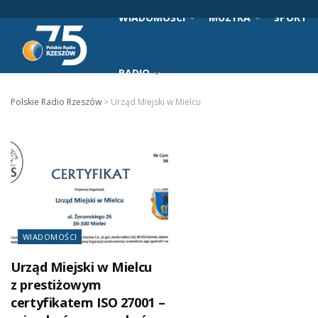
WIADOMOŚCI
MUZYKA
SPORT
RADIO
Polskie Radio Rzeszów
>
Urząd Miejski w Mielcu
WIADOMOŚCI
Urząd Miejski w Mielcu
z prestiżowym
certyfikatem ISO 27001 –