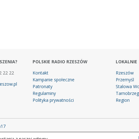
SZENIA?
POLSKIE RADIO RZESZÓW
LOKALNIE
2 22 22
Kontakt
Rzeszów
Kampanie społeczne
Przemyśl
eszow.pl
Patronaty
Stalowa Wo
Regulaminy
Tarnobrze
Polityka prywatności
Region
m17
stania z naszej witryny.