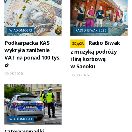
WIADOMOŚCI
RADIO BIWAK 2026
Podkarpacka KAS
Radio Biwak
ZDJĘCIA
wykryła zaniżenie
z muzyką podróży
VAT na ponad 100 tys.
i lirą korbową
zł
w Sanoku
06.08.2026
06.08.2026
WIADOMOŚCI
Cztery wypadki