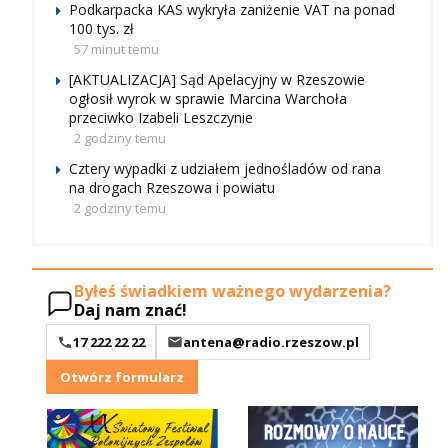
Podkarpacka KAS wykryła zaniżenie VAT na ponad
100 tys. zł
57 minut temu
[AKTUALIZACJA] Sąd Apelacyjny w Rzeszowie
ogłosił wyrok w sprawie Marcina Warchoła
przeciwko Izabeli Leszczynie
2 godziny temu
Cztery wypadki z udziałem jednośladów od rana
na drogach Rzeszowa i powiatu
2 godziny temu
Byłeś świadkiem ważnego wydarzenia?
Daj nam znać!
17 222 22 22
antena@radio.rzeszow.pl
Otwórz formularz