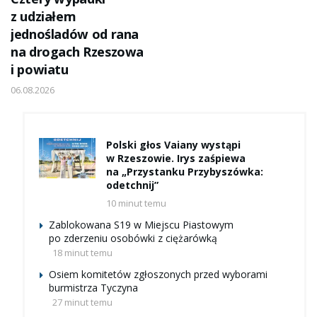
z udziałem
jednośladów od rana
na drogach Rzeszowa
i powiatu
06.08.2026
Polski głos Vaiany wystąpi
w Rzeszowie. Irys zaśpiewa
na „Przystanku Przybyszówka:
odetchnij”
10 minut temu
Zablokowana S19 w Miejscu Piastowym
po zderzeniu osobówki z ciężarówką
18 minut temu
Osiem komitetów zgłoszonych przed wyborami
burmistrza Tyczyna
27 minut temu