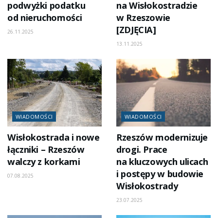
podwyżki podatku
na Wisłokostradzie
od nieruchomości
w Rzeszowie
[ZDJĘCIA]
26.11.2025
13.11.2025
WIADOMOŚCI
WIADOMOŚCI
Wisłokostrada i nowe
Rzeszów modernizuje
łączniki – Rzeszów
drogi. Prace
walczy z korkami
na kluczowych ulicach
i postępy w budowie
07.08.2025
Wisłokostrady
23.07.2025