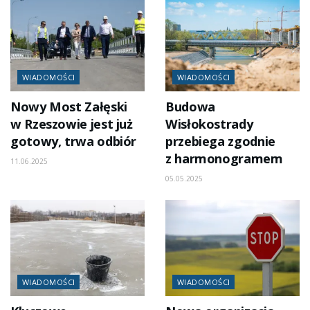
WIADOMOŚCI
WIADOMOŚCI
Nowy Most Załęski
Budowa
w Rzeszowie jest już
Wisłokostrady
gotowy, trwa odbiór
przebiega zgodnie
z harmonogramem
11.06.2025
05.05.2025
WIADOMOŚCI
WIADOMOŚCI