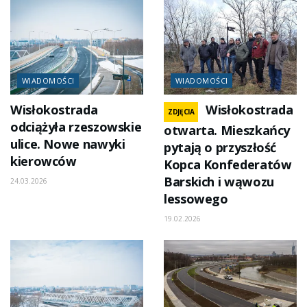
WIADOMOŚCI
WIADOMOŚCI
Wisłokostrada
Wisłokostrada
ZDJĘCIA
odciążyła rzeszowskie
otwarta. Mieszkańcy
ulice. Nowe nawyki
pytają o przyszłość
kierowców
Kopca Konfederatów
Barskich i wąwozu
24.03.2026
lessowego
19.02.2026