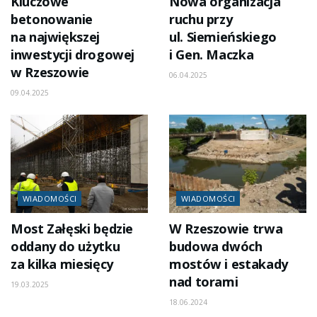
Kluczowe
Nowa organizacja
betonowanie
ruchu przy
na największej
ul. Siemieńskiego
inwestycji drogowej
i Gen. Maczka
w Rzeszowie
06.04.2025
09.04.2025
WIADOMOŚCI
WIADOMOŚCI
Most Załęski będzie
W Rzeszowie trwa
oddany do użytku
budowa dwóch
za kilka miesięcy
mostów i estakady
nad torami
19.03.2025
18.06.2024