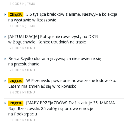
1 GODZINĘ TEMU
3,5 tysiąca breloków z anime. Niezwykła kolekcja
ZDJĘCIA
na wystawie w Rzeszowie
1 GODZINĘ TEMU
[AKTUALIZACJA] Potrącenie rowerzysty na DK19
w Boguchwale. Koniec utrudnień na trasie
2 GODZINY TEMU
Beata Szydło ukarana grzywną za niestawienie się
na przesłuchanie
2 GODZINY TEMU
W Przemyślu powstanie nowoczesne lodowisko.
ZDJĘCIA
Latem ma zmieniać się w rolkowisko
2 GODZINY TEMU
[MAPY PRZEJAZDÓW] Dziś startuje 35. MARMA
ZDJĘCIA
Rajd Rzeszowski. 85 załóg i sportowe emocje
na Podkarpaciu
3 GODZINY TEMU