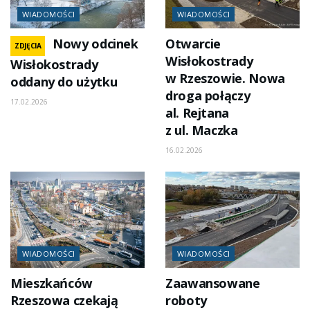
WIADOMOŚCI
WIADOMOŚCI
Nowy odcinek
Otwarcie
ZDJĘCIA
Wisłokostrady
Wisłokostrady
w Rzeszowie. Nowa
oddany do użytku
droga połączy
17.02.2026
al. Rejtana
z ul. Maczka
16.02.2026
WIADOMOŚCI
WIADOMOŚCI
Mieszkańców
Zaawansowane
Rzeszowa czekają
roboty