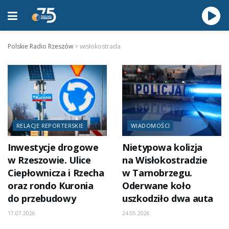
Polskie Radio Rzeszów
>
wisłokostrada
RELACJE REPORTERSKIE
WIADOMOŚCI
Inwestycje drogowe
Nietypowa kolizja
w Rzeszowie. Ulice
na Wisłokostradzie
Ciepłownicza i Rzecha
w Tarnobrzegu.
oraz rondo Kuronia
Oderwane koło
do przebudowy
uszkodziło dwa auta
17.07.2026
24.05.2026