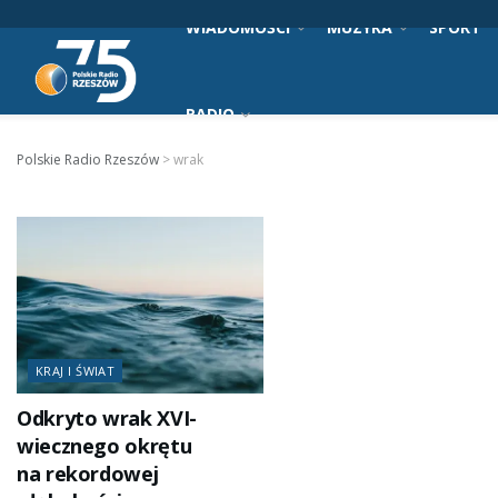
WIADOMOŚCI
MUZYKA
SPORT
RADIO
Polskie Radio Rzeszów
>
wrak
KRAJ I ŚWIAT
Odkryto wrak XVI-
wiecznego okrętu
na rekordowej