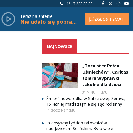
+48 17 222 22 22
Teraz na antenie
ZGŁOŚ TEMAT
Nie udało się pobrać tytułu.
NAJNOWSZE
„Tornister Pełen
Uśmiechów”. Caritas
zbiera wyprawki
szkolne dla dzieci
31 MINUT TEMU
Śmierć noworodka w Sulistrowej. Sprawą
15-letniej matki zajmie się sąd rodzinny
1 GODZINĘ TEMU
Intensywny tydzień ratowników
nad Jeziorem Solińskim. Było wiele