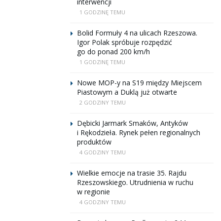
interwencji
1 GODZINĘ TEMU
Bolid Formuły 4 na ulicach Rzeszowa.
Igor Polak spróbuje rozpędzić
go do ponad 200 km/h
1 GODZINĘ TEMU
Nowe MOP-y na S19 między Miejscem
Piastowym a Duklą już otwarte
2 GODZINY TEMU
Dębicki Jarmark Smaków, Antyków
i Rękodzieła. Rynek pełen regionalnych
produktów
4 GODZINY TEMU
Wielkie emocje na trasie 35. Rajdu
Rzeszowskiego. Utrudnienia w ruchu
w regionie
4 GODZINY TEMU