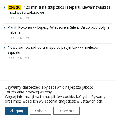
120 mln zł na skup zbóż i rzepaku. Elewarr zwiększa
ZDJĘCIA
możliwości zakupowe
5 GODZIN TEMU
Piknik Pokoleń w Dębicy. Wieczorem Silent Disco pod gołym
niebem
6 GODZIN TEMU
Nowy samochód do transportu pacjentów w mieleckim
szpitalu
6 GODZIN TEMU
Używamy ciasteczek, aby zapewnić najlepszą jakość
korzystania z naszej witryny.
Więcej informacji na temat plików cookie, których używamy,
oraz możliwości ich wyłączenia znajdziesz w ustawieniach.
Copyright © 2026Polskie Radio Rzeszów S.A. w likwidacj.
Wszelkie prawa zastrzeżone.
Akceptuj
Odrzuć
Ustawienia