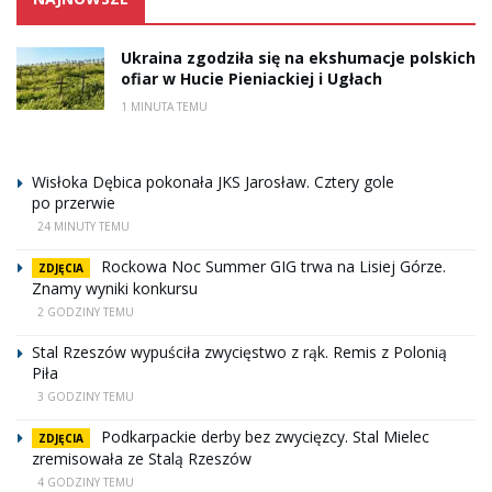
Ukraina zgodziła się na ekshumacje polskich
ofiar w Hucie Pieniackiej i Ugłach
1 MINUTA TEMU
Wisłoka Dębica pokonała JKS Jarosław. Cztery gole
po przerwie
24 MINUTY TEMU
Rockowa Noc Summer GIG trwa na Lisiej Górze.
ZDJĘCIA
Znamy wyniki konkursu
2 GODZINY TEMU
Stal Rzeszów wypuściła zwycięstwo z rąk. Remis z Polonią
Piła
3 GODZINY TEMU
Podkarpackie derby bez zwycięzcy. Stal Mielec
ZDJĘCIA
zremisowała ze Stalą Rzeszów
4 GODZINY TEMU