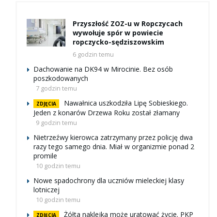
Przyszłość ZOZ-u w Ropczycach
wywołuje spór w powiecie
ropczycko-sędziszowskim
6 godzin temu
Dachowanie na DK94 w Mirocinie. Bez osób
poszkodowanych
7 godzin temu
Nawałnica uszkodziła Lipę Sobieskiego.
ZDJĘCIA
Jeden z konarów Drzewa Roku został złamany
9 godzin temu
Nietrzeźwy kierowca zatrzymany przez policję dwa
razy tego samego dnia. Miał w organizmie ponad 2
promile
10 godzin temu
Nowe spadochrony dla uczniów mieleckiej klasy
lotniczej
10 godzin temu
Żółta naklejka może uratować życie. PKP
ZDJĘCIA