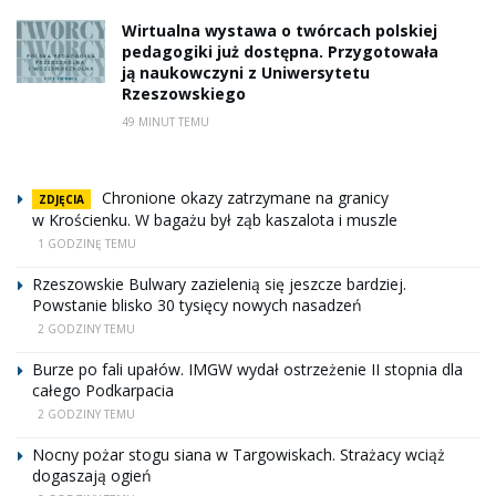
Wirtualna wystawa o twórcach polskiej
pedagogiki już dostępna. Przygotowała
ją naukowczyni z Uniwersytetu
Rzeszowskiego
49 MINUT TEMU
Chronione okazy zatrzymane na granicy
ZDJĘCIA
w Krościenku. W bagażu był ząb kaszalota i muszle
1 GODZINĘ TEMU
Rzeszowskie Bulwary zazielenią się jeszcze bardziej.
Powstanie blisko 30 tysięcy nowych nasadzeń
2 GODZINY TEMU
Burze po fali upałów. IMGW wydał ostrzeżenie II stopnia dla
całego Podkarpacia
2 GODZINY TEMU
Nocny pożar stogu siana w Targowiskach. Strażacy wciąż
dogaszają ogień