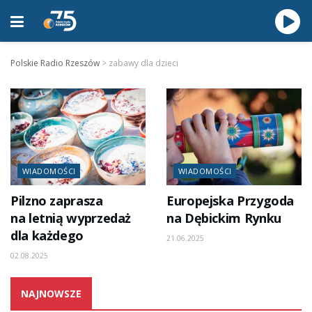
Polskie Radio Rzeszów
>
zabawy dla dzieci
WIADOMOŚCI
WIADOMOŚCI
Pilzno zaprasza
Europejska Przygoda
na letnią wyprzedaż
na Dębickim Rynku
dla każdego
21.06.2025
02.08.2025
NAJNOWSZE