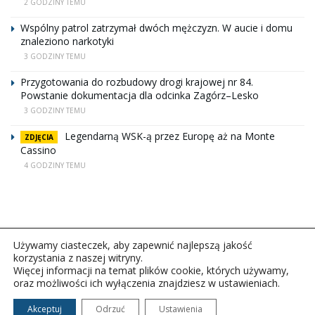
2 GODZINY TEMU
Wspólny patrol zatrzymał dwóch mężczyzn. W aucie i domu
znaleziono narkotyki
3 GODZINY TEMU
Przygotowania do rozbudowy drogi krajowej nr 84.
Powstanie dokumentacja dla odcinka Zagórz–Lesko
3 GODZINY TEMU
Legendarną WSK-ą przez Europę aż na Monte
ZDJĘCIA
Cassino
4 GODZINY TEMU
Używamy ciasteczek, aby zapewnić najlepszą jakość
korzystania z naszej witryny.
Więcej informacji na temat plików cookie, których używamy,
oraz możliwości ich wyłączenia znajdziesz w ustawieniach.
Copyright © 2026Polskie Radio Rzeszów S.A. w likwidacj.
Wszelkie prawa zastrzeżone.
Akceptuj
Odrzuć
Ustawienia