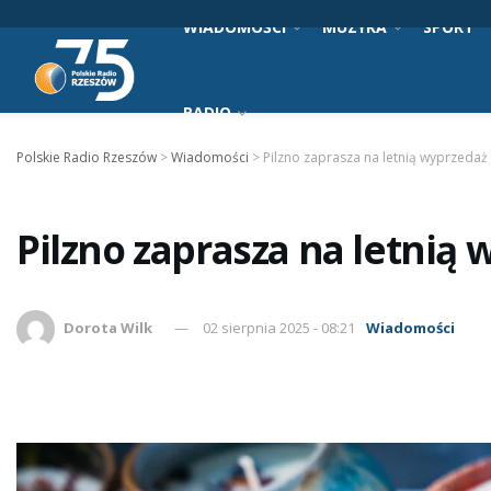
WIADOMOŚCI
MUZYKA
SPORT
RADIO
Polskie Radio Rzeszów
>
Wiadomości
>
Pilzno zaprasza na letnią wyprzedaż
Pilzno zaprasza na letnią
Dorota Wilk
02 sierpnia 2025 - 08:21
Wiadomości