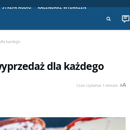
STREFA AUDIO
KALENDARZ WYDARZEŃ
 dla każdego
 wyprzedaż dla każdego
A
Czas czytania: 1 minuta
A