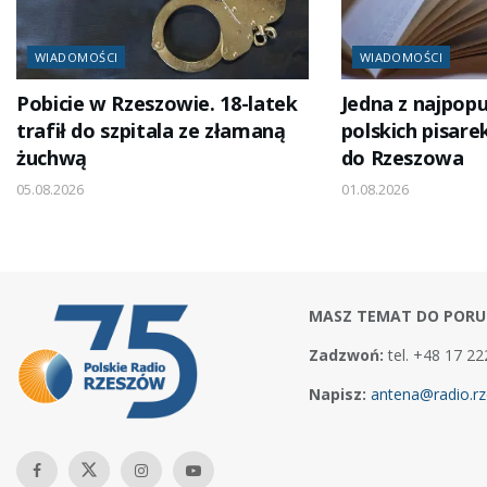
WIADOMOŚCI
WIADOMOŚCI
Pobicie w Rzeszowie. 18-latek
Jedna z najpopu
trafił do szpitala ze złamaną
polskich pisare
żuchwą
do Rzeszowa
05.08.2026
01.08.2026
MASZ TEMAT DO PORU
Zadzwoń:
tel. +48 17 22
Napisz:
antena@radio.rz