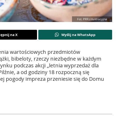
Fot. PRRz/ilustracyjna
ępnij na X
Wyślij na WhatsApp
pienia wartościowych przedmiotów
ążki, bibeloty, rzeczy niezbędne w każdym
ynku podczas akcji „letnia wyprzedaż dla
ilźnie, a od godziny 18 rozpoczną się
owej pogody impreza przeniesie się do Domu