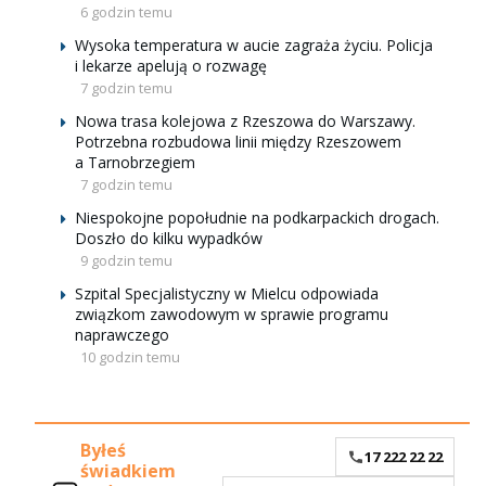
6 godzin temu
Wysoka temperatura w aucie zagraża życiu. Policja
i lekarze apelują o rozwagę
7 godzin temu
Nowa trasa kolejowa z Rzeszowa do Warszawy.
Potrzebna rozbudowa linii między Rzeszowem
a Tarnobrzegiem
7 godzin temu
Niespokojne popołudnie na podkarpackich drogach.
Doszło do kilku wypadków
9 godzin temu
Szpital Specjalistyczny w Mielcu odpowiada
związkom zawodowym w sprawie programu
naprawczego
10 godzin temu
Byłeś
17 222 22 22
świadkiem