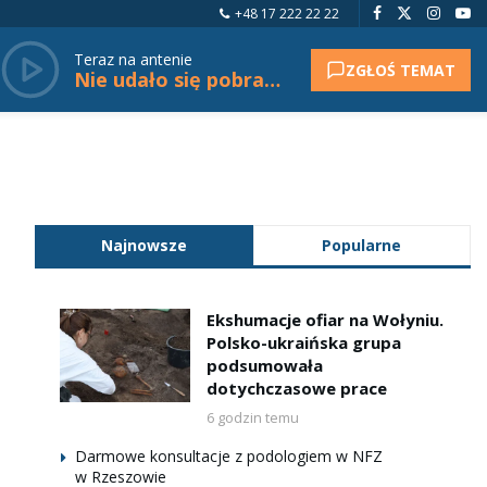
+48 17 222 22 22
Teraz na antenie
ZGŁOŚ TEMAT
Nie udało się pobrać tytułu.
Najnowsze
Popularne
Ekshumacje ofiar na Wołyniu.
Polsko-ukraińska grupa
podsumowała
dotychczasowe prace
6 godzin temu
Darmowe konsultacje z podologiem w NFZ
w Rzeszowie