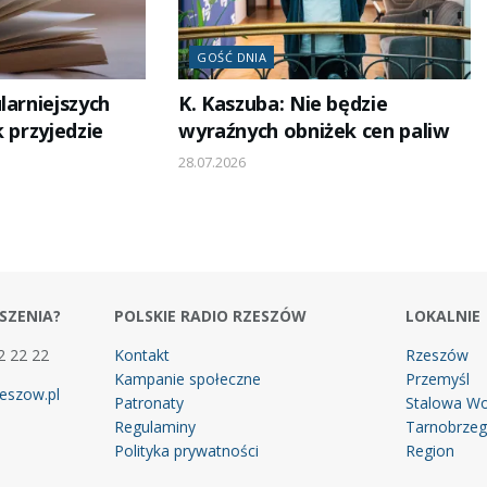
GOŚĆ DNIA
larniejszych
K. Kaszuba: Nie będzie
k przyjedzie
wyraźnych obniżek cen paliw
28.07.2026
SZENIA?
POLSKIE RADIO RZESZÓW
LOKALNIE
2 22 22
Kontakt
Rzeszów
Kampanie społeczne
Przemyśl
eszow.pl
Patronaty
Stalowa Wo
Regulaminy
Tarnobrze
Polityka prywatności
Region