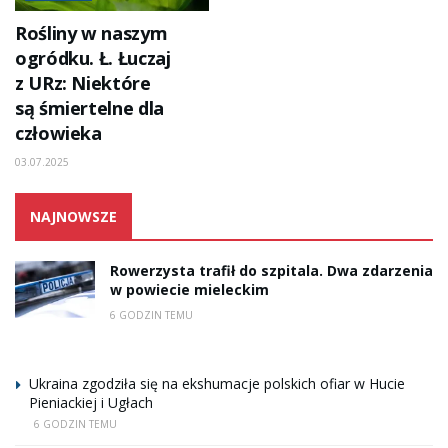
Rośliny w naszym
ogródku. Ł. Łuczaj
z URz: Niektóre
są śmiertelne dla
człowieka
03.07.2025
NAJNOWSZE
Rowerzysta trafił do szpitala. Dwa zdarzenia
w powiecie mieleckim
6 GODZIN TEMU
Ukraina zgodziła się na ekshumacje polskich ofiar w Hucie
Pieniackiej i Ugłach
6 GODZIN TEMU