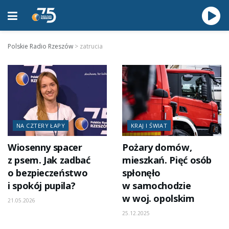
Polskie Radio Rzeszów
>
zatrucia
NA CZTERY ŁAPY
KRAJ I ŚWIAT
Wiosenny spacer
Pożary domów,
z psem. Jak zadbać
mieszkań. Pięć osób
o bezpieczeństwo
spłonęło
i spokój pupila?
w samochodzie
w woj. opolskim
21.05.2026
25.12.2025