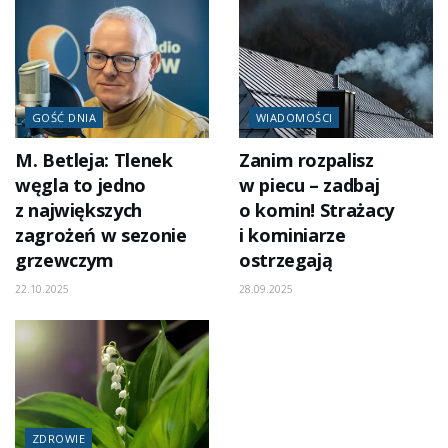
GOŚĆ DNIA
WIADOMOŚCI
M. Betleja: Tlenek
Zanim rozpalisz
węgla to jedno
w piecu – zadbaj
z największych
o komin! Strażacy
zagrożeń w sezonie
i kominiarze
grzewczym
ostrzegają
22.10.2025
28.09.2025
ZDROWIE