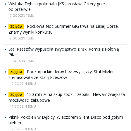
Wisłoka Dębica pokonała JKS Jarosław. Cztery gole
po przerwie
7 GODZIN TEMU
Rockowa Noc Summer GIG trwa na Lisiej Górze.
ZDJĘCIA
Znamy wyniki konkursu
8 GODZIN TEMU
Stal Rzeszów wypuściła zwycięstwo z rąk. Remis z Polonią
Piła
9 GODZIN TEMU
Podkarpackie derby bez zwycięzcy. Stal Mielec
ZDJĘCIA
zremisowała ze Stalą Rzeszów
10 GODZIN TEMU
120 mln zł na skup zbóż i rzepaku. Elewarr zwiększa
ZDJĘCIA
możliwości zakupowe
11 GODZIN TEMU
Piknik Pokoleń w Dębicy. Wieczorem Silent Disco pod gołym
niebem
12 GODZIN TEMU