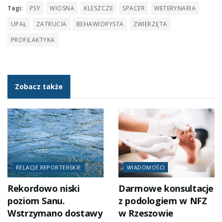
Tagi:
PSY
WIOSNA
KLESZCZE
SPACER
WETERYNARIA
UPAŁ
ZATRUCIA
BEHAWIORYSTA
ZWIERZĘTA
PROFILAKTYKA
Zobacz także
RELACJE REPORTERSKIE
WIADOMOŚCI
Rekordowo niski
Darmowe konsultacje
poziom Sanu.
z podologiem w NFZ
Wstrzymano dostawy
w Rzeszowie