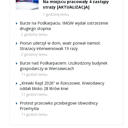
Na miejscu pracowały 4 zastępy
straży [AKTUALIZACJA]
1 godzinę temu
Burze na Podkarpaciu. IMGW wydał ostrzeżenie
drugiego stopnia
2 godziny temu
Piorun uderzył w dom, wiatr porwał namiot.
Strażacy interweniowali 19 razy
2 godziny temu
Burze nad Podkarpaciem. Uszkodzony budynek
gospodarczy w Wierzawicach
11 godzin temu
„Krewki Rajd 2026” w Rzeszowie. Krwiodawcy
oddali blisko 28 litrów krwi
11 godzin temu
Protest przeciwko przebiegowi obwodnicy
Przemyśla
11 godzin temu