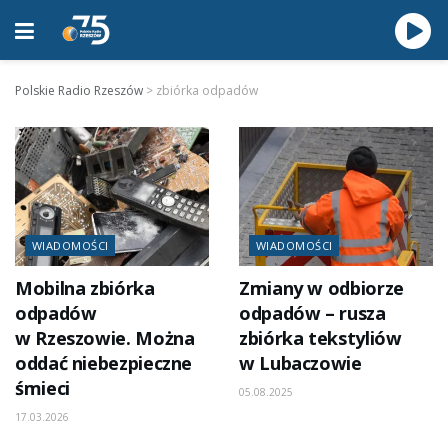
Polskie Radio Rzeszów
>
zbiórka odpadów
WIADOMOŚCI
WIADOMOŚCI
Mobilna zbiórka
Zmiany w odbiorze
odpadów
odpadów – rusza
w Rzeszowie. Można
zbiórka tekstyliów
oddać niebezpieczne
w Lubaczowie
śmieci
05.08.2025
17.03.2026