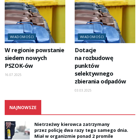
WIADOMOŚCI
WIADOMOŚCI
W regionie powstanie
Dotacje
siedem nowych
na rozbudowę
PSZOK-ów
punktów
selektywnego
16.07.2025
zbierania odpadów
03.03.2025
NAJNOWSZE
Nietrzeźwy kierowca zatrzymany
przez policję dwa razy tego samego dnia.
Miał w organizmie ponad 2 promile