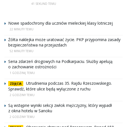
41 SEKUND TEMU
Nowe spadochrony dla uczniów mieleckiej klasy lotniczej
22 MINUTY TEMU
Żółta naklejka może uratować życie. PKP przypomina zasady
bezpieczeństwa na przejazdach
52 MINUTY TEMU
Seria zdarzeń drogowych na Podkarpaciu. Służby apelują
o zachowanie ostrożności
1 GODZINĘ TEMU
Utrudnienia podczas 35. Rajdu Rzeszowskiego.
ZDJĘCIA
Sprawdź, które ulice będą wyłączone z ruchu
2 GODZINY TEMU
Są wstępne wyniki sekcji zwłok mężczyzny, który wypadł
z okna hotelu w Sanoku
2 GODZINY TEMU