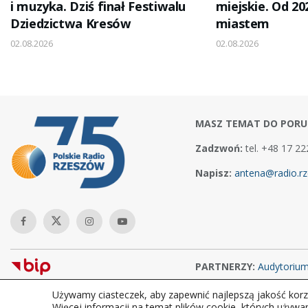
i muzyka. Dziś finał Festiwalu
miejskie. Od 20
Dziedzictwa Kresów
miastem
02.08.2026
02.08.2026
MASZ TEMAT DO PORU
Zadzwoń:
tel. +48 17 22
Napisz:
antena@radio.rz
PARTNERZY:
Audytoriu
Używamy ciasteczek, aby zapewnić najlepszą jakość korzy
Copyright © 2026Polskie Radio Rzeszów S.A. w likwidacj. Wszelkie
Więcej informacji na temat plików cookie, których używa