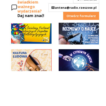
świadkiem
ważnego
antena@radio.rzeszow.pl
wydarzenia?
Daj nam znać!
Otwórz formularz