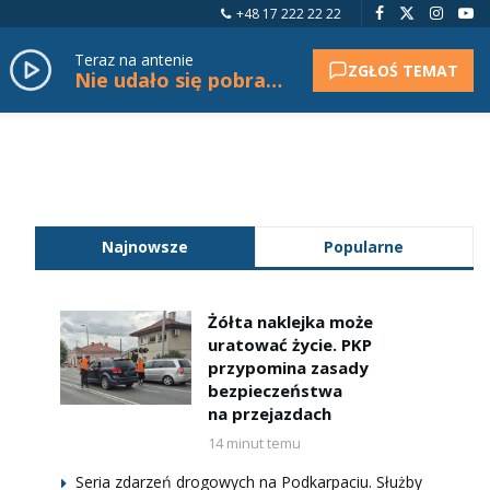
+48 17 222 22 22
Teraz na antenie
ZGŁOŚ TEMAT
Nie udało się pobrać tytułu.
Najnowsze
Popularne
Żółta naklejka może
uratować życie. PKP
przypomina zasady
bezpieczeństwa
na przejazdach
14 minut temu
Seria zdarzeń drogowych na Podkarpaciu. Służby