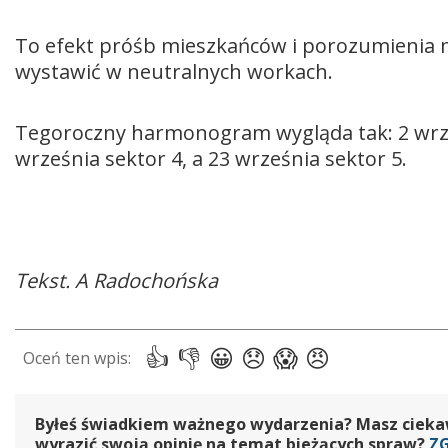
To efekt próśb mieszkańców i porozumienia mi
wystawić w neutralnych workach.
Tegoroczny harmonogram wygląda tak: 2 wrześn
września sektor 4, a 23 września sektor 5.
Tekst. A Radochońska
Byłeś świadkiem ważnego wydarzenia? Masz ciekawy
wyrazić swoją opinię na temat bieżących spraw?
Z