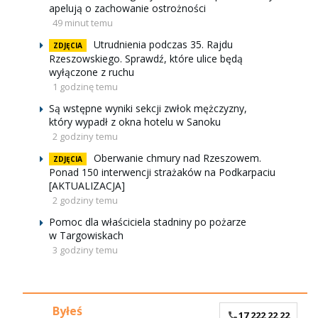
apelują o zachowanie ostrożności
49 minut temu
Utrudnienia podczas 35. Rajdu
ZDJĘCIA
Rzeszowskiego. Sprawdź, które ulice będą
wyłączone z ruchu
1 godzinę temu
Są wstępne wyniki sekcji zwłok mężczyzny,
który wypadł z okna hotelu w Sanoku
2 godziny temu
Oberwanie chmury nad Rzeszowem.
ZDJĘCIA
Ponad 150 interwencji strażaków na Podkarpaciu
[AKTUALIZACJA]
2 godziny temu
Pomoc dla właściciela stadniny po pożarze
w Targowiskach
3 godziny temu
Byłeś
17 222 22 22