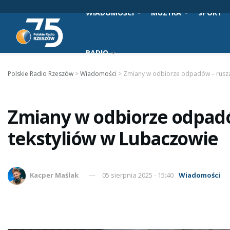
WIADOMOŚCI
MUZYKA
SPORT
RADIO
Polskie Radio Rzeszów
>
Wiadomości
>
Zmiany w odbiorze odpadów – rusza
Zmiany w odbiorze odpadó
tekstyliów w Lubaczowie
Kacper Maślak
05 sierpnia 2025 - 15:40
Wiadomości