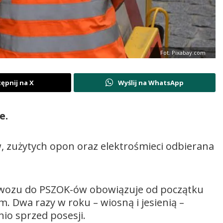
Fot. Pixabay.com
ępnij na X
Wyślij na WhatsApp
e.
, zużytych opon oraz elektrośmieci odbierana
wywozu do PSZOK-ów obowiązuje od początku
 Dwa razy w roku – wiosną i jesienią –
io sprzed posesji.