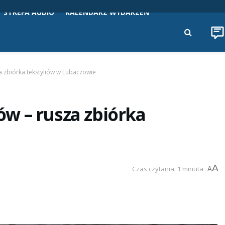
STREFA AUDIO
KALENDARZ WYDARZEŃ
 zbiórka tekstyliów w Lubaczowie
w – rusza zbiórka
A
Czas czytania: 1 minuta
A