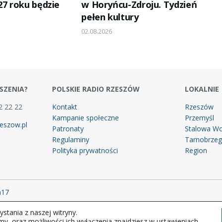
27 roku będzie
w Horyńcu-Zdroju. Tydzień
pełen kultury
02.08.2026
SZENIA?
POLSKIE RADIO RZESZÓW
LOKALNIE
2 22 22
Kontakt
Rzeszów
Kampanie społeczne
Przemyśl
eszow.pl
Patronaty
Stalowa Wo
Regulaminy
Tarnobrze
Polityka prywatności
Region
m17
stania z naszej witryny.
 prawa zastrzeżone.
my, oraz możliwości ich wyłączenia znajdziesz w ustawieniach.