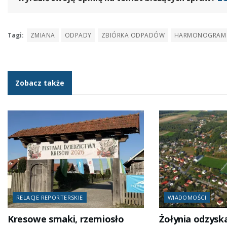
Tagi:
ZMIANA
ODPADY
ZBIÓRKA ODPADÓW
HARMONOGRAM
Zobacz także
RELACJE REPORTERSKIE
WIADOMOŚCI
Kresowe smaki, rzemiosło
Żołynia odzysk