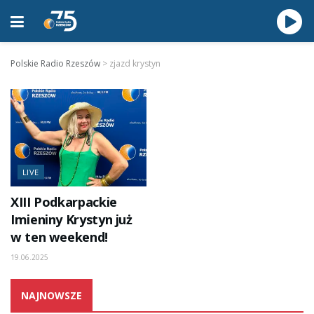
Polskie Radio Rzeszów
>
zjazd krystyn
LIVE
XIII Podkarpackie
Imieniny Krystyn już
w ten weekend!
19.06.2025
NAJNOWSZE