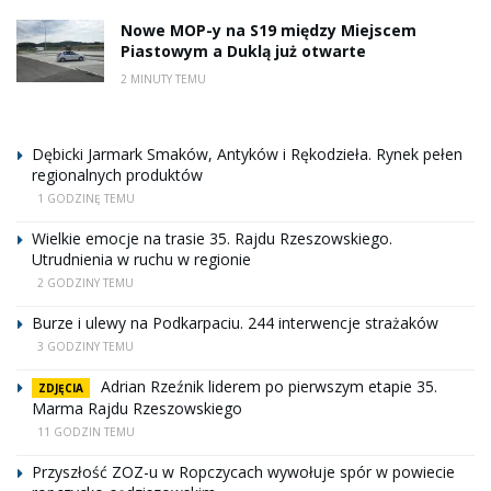
Nowe MOP-y na S19 między Miejscem
Piastowym a Duklą już otwarte
2 MINUTY TEMU
Dębicki Jarmark Smaków, Antyków i Rękodzieła. Rynek pełen
regionalnych produktów
1 GODZINĘ TEMU
Wielkie emocje na trasie 35. Rajdu Rzeszowskiego.
Utrudnienia w ruchu w regionie
2 GODZINY TEMU
Burze i ulewy na Podkarpaciu. 244 interwencje strażaków
3 GODZINY TEMU
Adrian Rzeźnik liderem po pierwszym etapie 35.
ZDJĘCIA
Marma Rajdu Rzeszowskiego
11 GODZIN TEMU
Przyszłość ZOZ-u w Ropczycach wywołuje spór w powiecie