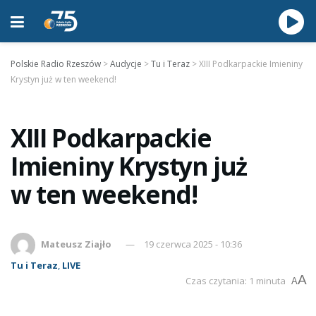
Polskie Radio Rzeszów
>
Audycje
>
Tu i Teraz
>
XIII Podkarpackie Imieniny
Krystyn już w ten weekend!
XIII Podkarpackie
Imieniny Krystyn już
w ten weekend!
Mateusz Ziajło
19 czerwca 2025 - 10:36
Tu i Teraz
,
LIVE
A
Czas czytania: 1 minuta
A