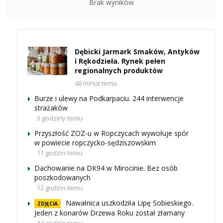
Brak wyników
Dębicki Jarmark Smaków, Antyków
i Rękodzieła. Rynek pełen
regionalnych produktów
48 minut temu
Burze i ulewy na Podkarpaciu. 244 interwencje
strażaków
3 godziny temu
Przyszłość ZOZ-u w Ropczycach wywołuje spór
w powiecie ropczycko-sędziszowskim
11 godzin temu
Dachowanie na DK94 w Mirocinie. Bez osób
poszkodowanych
12 godzin temu
Nawałnica uszkodziła Lipę Sobieskiego.
ZDJĘCIA
Jeden z konarów Drzewa Roku został złamany