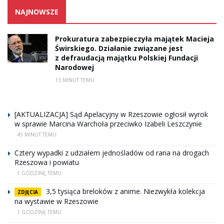
NAJNOWSZE
Prokuratura zabezpieczyła majątek Macieja
Świrskiego. Działanie związane jest
z defraudacją majątku Polskiej Fundacji
Narodowej
13 MINUT TEMU
[AKTUALIZACJA] Sąd Apelacyjny w Rzeszowie ogłosił wyrok
w sprawie Marcina Warchoła przeciwko Izabeli Leszczynie
45 MINUT TEMU
Cztery wypadki z udziałem jednośladów od rana na drogach
Rzeszowa i powiatu
1 GODZINĘ TEMU
3,5 tysiąca breloków z anime. Niezwykła kolekcja
ZDJĘCIA
na wystawie w Rzeszowie
1 GODZINĘ TEMU