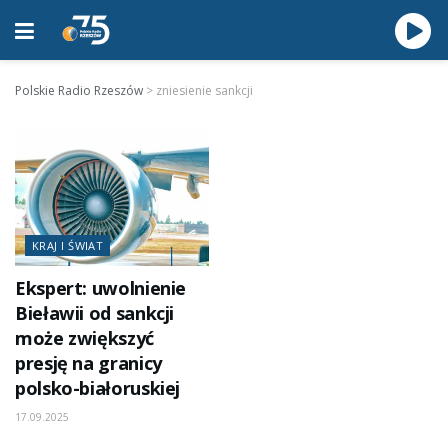
Polskie Radio Rzeszów
>
zniesienie sankcji
KRAJ I ŚWIAT
Ekspert: uwolnienie
Bieławii od sankcji
może zwiększyć
presję na granicy
polsko-białoruskiej
17.09.2025