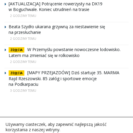
[AKTUALIZACJA] Potrącenie rowerzysty na DK19
w Boguchwale. Koniec utrudnień na trasie
2 GODZINY TEMU
Beata Szydło ukarana grzywną za niestawienie się
na przesłuchanie
2 GODZINY TEMU
W Przemyślu powstanie nowoczesne lodowisko.
ZDJĘCIA
Latem ma zmieniać się w rolkowisko
2 GODZINY TEMU
[MAPY PRZEJAZDÓW] Dziś startuje 35. MARMA
ZDJĘCIA
Rajd Rzeszowski. 85 załóg i sportowe emocje
na Podkarpaciu
3 GODZINY TEMU
Używamy ciasteczek, aby zapewnić najlepszą jakość
korzystania z naszej witryny.