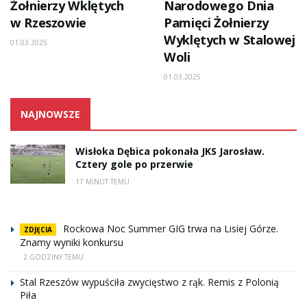
Żołnierzy Wklętych
Narodowego Dnia
w Rzeszowie
Pamięci Żołnierzy
Wyklętych w Stalowej
01.03.2025
Woli
01.03.2025
NAJNOWSZE
Wisłoka Dębica pokonała JKS Jarosław.
Cztery gole po przerwie
17 MINUT TEMU
Rockowa Noc Summer GIG trwa na Lisiej Górze.
ZDJĘCIA
Znamy wyniki konkursu
2 GODZINY TEMU
Stal Rzeszów wypuściła zwycięstwo z rąk. Remis z Polonią
Piła