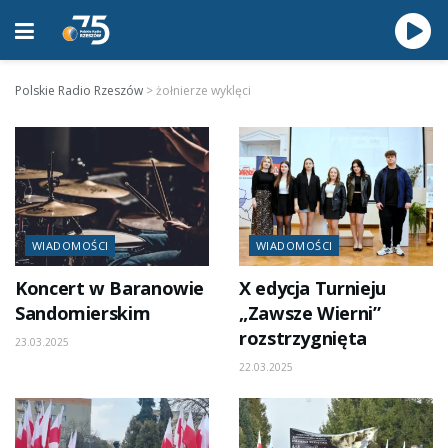
Polskie Radio Rzeszów
>
żołnierze wyklęci
WIADOMOŚCI
WIADOMOŚCI
Koncert w Baranowie
X edycja Turnieju
Sandomierskim
„Zawsze Wierni”
rozstrzygnięta
23.03.2025
22.03.2025