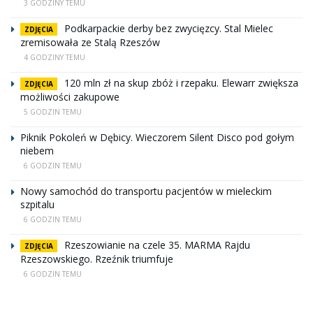
3 GODZINY TEMU
Podkarpackie derby bez zwycięzcy. Stal Mielec
ZDJĘCIA
zremisowała ze Stalą Rzeszów
4 GODZINY TEMU
120 mln zł na skup zbóż i rzepaku. Elewarr zwiększa
ZDJĘCIA
możliwości zakupowe
5 GODZIN TEMU
Piknik Pokoleń w Dębicy. Wieczorem Silent Disco pod gołym
niebem
6 GODZIN TEMU
Nowy samochód do transportu pacjentów w mieleckim
szpitalu
6 GODZIN TEMU
Rzeszowianie na czele 35. MARMA Rajdu
ZDJĘCIA
Rzeszowskiego. Rzeźnik triumfuje
6 GODZIN TEMU