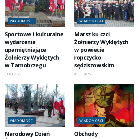
WIADOMOŚCI
WIADOMOŚCI
Sportowe i kulturalne
Marsz ku czci
wydarzenia
Żołnierzy Wyklętych
upamiętniające
w powiecie
Żołnierzy Wyklętych
ropczycko-
w Tarnobrzegu
sędziszowskim
01.03.2025
01.03.2025
WIADOMOŚCI
WIADOMOŚCI
Narodowy Dzień
Obchody