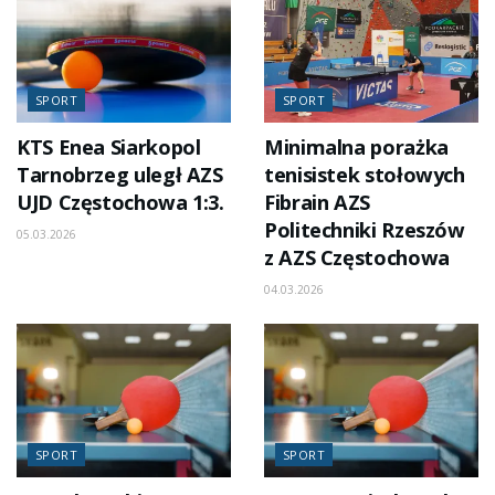
SPORT
SPORT
KTS Enea Siarkopol
Minimalna porażka
Tarnobrzeg uległ AZS
tenisistek stołowych
UJD Częstochowa 1:3.
Fibrain AZS
Politechniki Rzeszów
05.03.2026
z AZS Częstochowa
04.03.2026
SPORT
SPORT