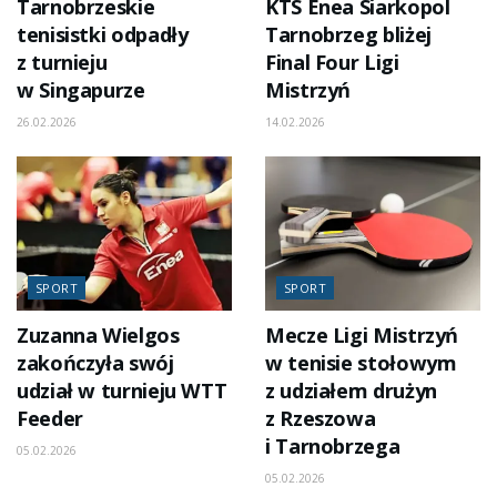
Tarnobrzeskie
KTS Enea Siarkopol
tenisistki odpadły
Tarnobrzeg bliżej
z turnieju
Final Four Ligi
w Singapurze
Mistrzyń
26.02.2026
14.02.2026
SPORT
SPORT
Zuzanna Wielgos
Mecze Ligi Mistrzyń
zakończyła swój
w tenisie stołowym
udział w turnieju WTT
z udziałem drużyn
Feeder
z Rzeszowa
i Tarnobrzega
05.02.2026
05.02.2026