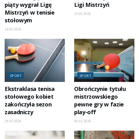
piąty wygrał Ligę
Ligi Mistrzyń
Mistrzyń w tenisie
23.05.2026
stołowym
24.05.2026
SPORT
SPORT
Ekstraklasa tenisa
Obrończynie tytułu
stołowego kobiet
mistrzowskiego
zakończyła sezon
pewne gry w fazie
zasadniczy
play-off
29.03.2026
06.03.2026