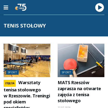
TENIS STOŁOWY
SPORT
SPORT
Warsztaty
MATS Rzeszów
ZDJĘCIA
zaprasza na otwarte
tenisa stołowego
zajęcia z tenisa
w Rzeszowie. Treningi
stołowego
pod okiem
specjalistów
22.07.2026