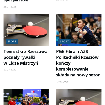
25.07.2026
SPORT
SPORT
Tenisistki z Rzeszowa
PGE Fibrain AZS
poznały rywalki
Politechniki Rzeszów
w Lidze Mistrzyń
kończy
kompletowanie
18.07.2026
składu na nowy sezon
13.07.2026