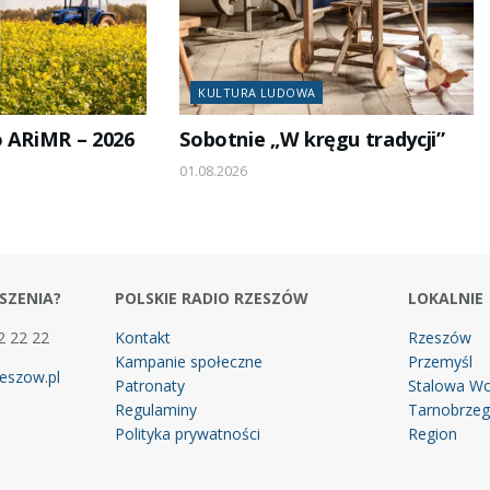
KULTURA LUDOWA
o ARiMR – 2026
Sobotnie „W kręgu tradycji”
01.08.2026
SZENIA?
POLSKIE RADIO RZESZÓW
LOKALNIE
2 22 22
Kontakt
Rzeszów
Kampanie społeczne
Przemyśl
eszow.pl
Patronaty
Stalowa Wo
Regulaminy
Tarnobrze
Polityka prywatności
Region