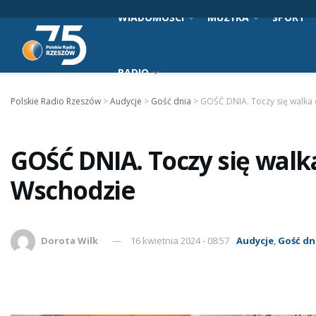
WIADOMOŚCI
MUZYKA
SPORT
RADIO
Polskie Radio Rzeszów
>
Audycje
>
Gość dnia
>
GOŚĆ DNIA. Toczy się walka 
GOŚĆ DNIA. Toczy się walk
Wschodzie
Dorota Wilk
16 kwietnia 2024 - 08:57
Audycje
,
Gość dn