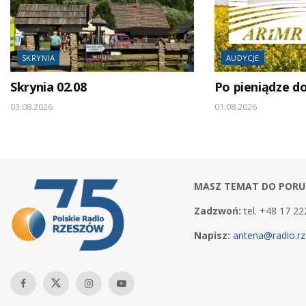
SKRYNIA
AUDYCJE
Skrynia 02.08
Po pieniądze d
03.08.2026
01.08.2026
MASZ TEMAT DO PORU
Zadzwoń:
tel. +48 17 22
Napisz:
antena@radio.rz