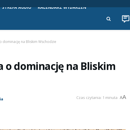
STREFA AUDIO
KALENDARZ WYDARZEŃ
o dominację na Bliskim Wschodzie
a o dominację na Bliskim
A
Czas czytania: 1 minuta
A
ia