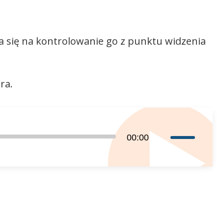
a się na kontrolowanie go z punktu widzenia
ra.
Używaj
00:00
strzałek
do
góry
oraz
do
dołu