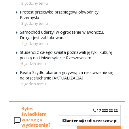
3 godziny temu
Protest przeciwko przebiegowi obwodnicy
Przemyśla
3 godziny temu
Samochód uderzył w ogrodzenie w Iwoniczu.
Droga jest zablokowana
4 godziny temu
Studenci z całego świata poznawali język i kulturę
polską na Uniwersytecie Rzeszowskim
5 godzin temu
Beata Szydło ukarana grzywną za niestawienie się
na przesłuchanie [AKTUALIZACJA]
6 godzin temu
Byłeś
17 222 22 22
świadkiem
ważnego
antena@radio.rzeszow.pl
wydarzenia?