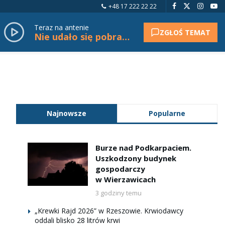
+48 17 222 22 22
Teraz na antenie
ZGŁOŚ TEMAT
Nie udało się pobrać tytułu.
Najnowsze
Popularne
Burze nad Podkarpaciem.
Uszkodzony budynek
gospodarczy
w Wierzawicach
3 godziny temu
„Krewki Rajd 2026” w Rzeszowie. Krwiodawcy
oddali blisko 28 litrów krwi