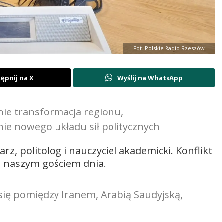
Fot. Polskie Radio Rzeszów
ępnij na X
Wyślij na WhatsApp
ie transformacja regionu,
nie nowego układu sił politycznych
rz, politolog i nauczyciel akademicki. Konflikt
 naszym gościem dnia.
się pomiędzy Iranem, Arabią Saudyjską,