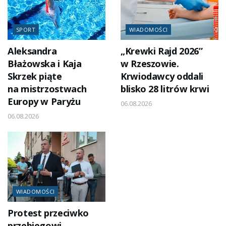
SPORT
WIADOMOŚCI
Aleksandra
„Krewki Rajd 2026”
Błażowska i Kaja
w Rzeszowie.
Skrzek piąte
Krwiodawcy oddali
na mistrzostwach
blisko 28 litrów krwi
Europy w Paryżu
06.08.2026
06.08.2026
WIADOMOŚCI
Protest przeciwko
przebiegowi