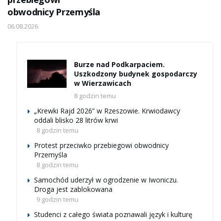
obwodnicy Przemyśla
06.08.2026
Burze nad Podkarpaciem.
Uszkodzony budynek gospodarczy
w Wierzawicach
8 godzin temu
„Krewki Rajd 2026” w Rzeszowie. Krwiodawcy
oddali blisko 28 litrów krwi
8 godzin temu
Protest przeciwko przebiegowi obwodnicy
Przemyśla
8 godzin temu
Samochód uderzył w ogrodzenie w Iwoniczu.
Droga jest zablokowana
9 godzin temu
Studenci z całego świata poznawali język i kulturę