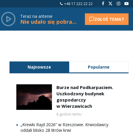
+48 17 222 22 22
Teraz na antenie
ZGŁOŚ TEMAT
Nie udało się pobrać tytułu.
Najnowsze
Popularne
Burze nad Podkarpaciem.
Uszkodzony budynek
gospodarczy
w Wierzawicach
6 godzin temu
„Krewki Rajd 2026” w Rzeszowie. Krwiodawcy
oddali blisko 28 litrów krwi