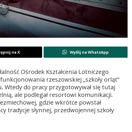
ępnij na X
Wyślij na WhatsApp
iałalność Ośrodek Kształcenia Lotniczego
i funkcjonowania rzeszowskiej „szkoły orląt”
u. Wtedy do pracy przygotowywał się tutaj
lnią, ale podlegał resortowi komunikacji.
Bezmiechowej, gdzie wkrótce powstał
 tradycje słynnej, przedwojennej szkoły