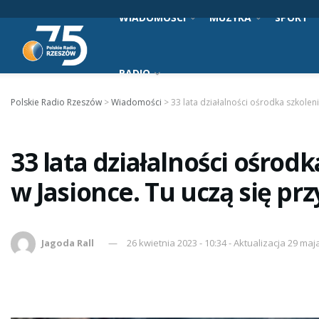
WIADOMOŚCI
MUZYKA
SPORT
RADIO
Polskie Radio Rzeszów
>
Wiadomości
>
33 lata działalności ośrodka szkoleni
33 lata działalności ośrod
w Jasionce. Tu uczą się przy
Jagoda Rall
26 kwietnia 2023 - 10:34 - Aktualizacja 29 maj