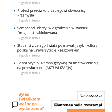
6 godzin temu
Protest przeciwko przebiegowi obwodnicy
Przemyśla
6 godzin temu
Samochód uderzył w ogrodzenie w Iwoniczu.
Droga jest zablokowana
7 godzin temu
Studenci z całego świata poznawali język i kulturę
polską na Uniwersytecie Rzeszowskim
8 godzin temu
Beata Szydło ukarana grzywną za niestawienie się
na przesłuchanie [AKTUALIZACJA]
9 godzin temu
Byłeś
17 222 22 22
świadkiem
ważnego
antena@radio.rzeszow.pl
wydarzenia?