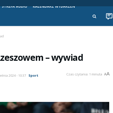
STREFA AUDIO
KALENDARZ WYDARZEŃ
iad
z Rzeszowem – wywiad
A
Czas czytania: 1 minuta
A
ietnia 2024 - 10:37
Sport