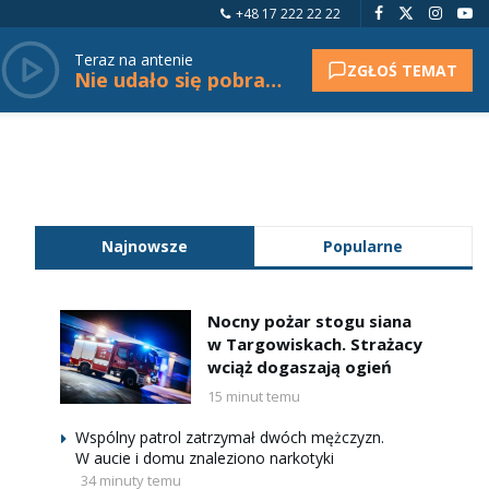
+48 17 222 22 22
Teraz na antenie
ZGŁOŚ TEMAT
Nie udało się pobrać tytułu.
Najnowsze
Popularne
Nocny pożar stogu siana
w Targowiskach. Strażacy
wciąż dogaszają ogień
15 minut temu
Wspólny patrol zatrzymał dwóch mężczyzn.
W aucie i domu znaleziono narkotyki
34 minuty temu