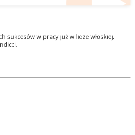
do
góry
oraz
do
dołu
h sukcesów w pracy już w lidze włoskiej.
aby
dicci.
zwiększyć
lub
zmniejszyć
głośność.