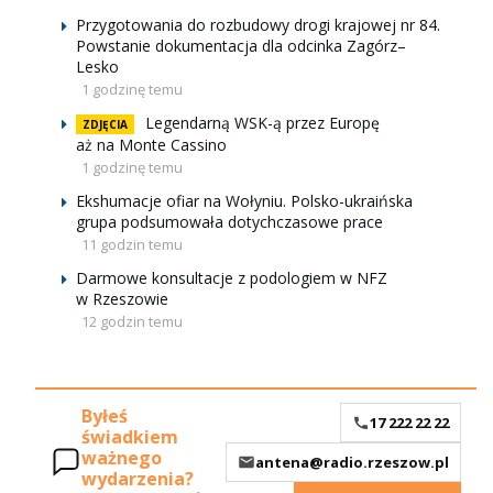
Przygotowania do rozbudowy drogi krajowej nr 84.
Powstanie dokumentacja dla odcinka Zagórz–
Lesko
1 godzinę temu
Legendarną WSK-ą przez Europę
ZDJĘCIA
aż na Monte Cassino
1 godzinę temu
Ekshumacje ofiar na Wołyniu. Polsko-ukraińska
grupa podsumowała dotychczasowe prace
11 godzin temu
Darmowe konsultacje z podologiem w NFZ
w Rzeszowie
12 godzin temu
Byłeś
17 222 22 22
świadkiem
ważnego
antena@radio.rzeszow.pl
wydarzenia?