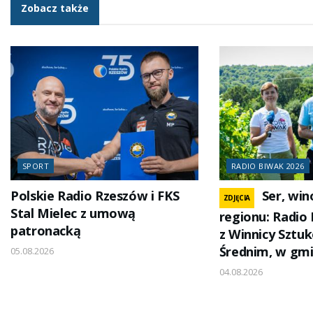
Zobacz także
SPORT
RADIO BIWAK 2026
Polskie Radio Rzeszów i FKS
Ser, win
ZDJĘCIA
Stal Mielec z umową
regionu: Radio
patronacką
z Winnicy Sztu
Średnim, w gmi
05.08.2026
04.08.2026