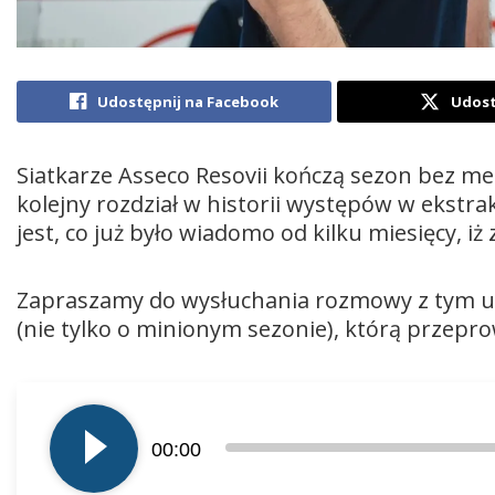
Udostępnij na Facebook
Udost
Siatkarze Asseco Resovii kończą sezon bez me
kolejny rozdział w historii występów w ekstra
jest, co już było wiadomo od kilku miesięcy, i
Zapraszamy do wysłuchania rozmowy z tym 
(nie tylko o minionym sezonie), którą przepro
Odtwarzacz
plików
00:00
dźwiękowych