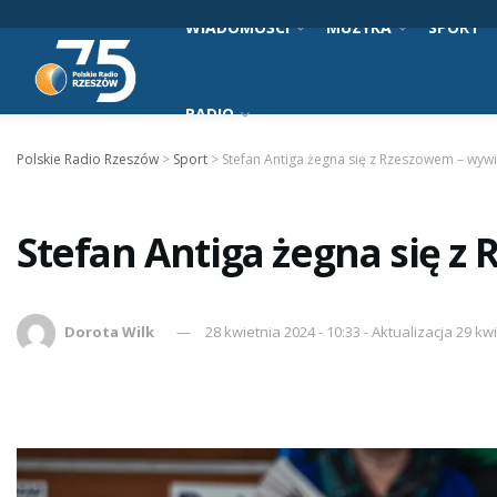
WIADOMOŚCI
MUZYKA
SPORT
RADIO
Polskie Radio Rzeszów
>
Sport
>
Stefan Antiga żegna się z Rzeszowem – wyw
Stefan Antiga żegna się 
Dorota Wilk
28 kwietnia 2024 - 10:33 - Aktualizacja 29 kw