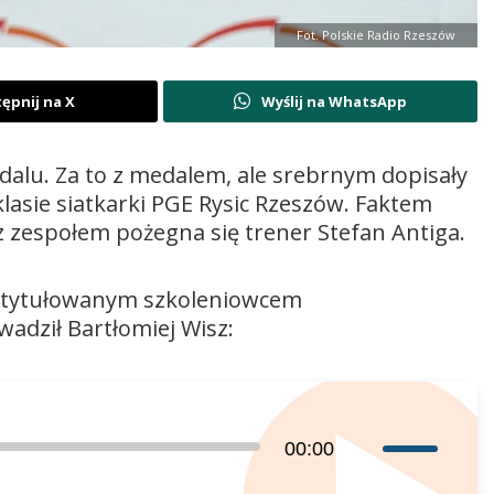
Fot. Polskie Radio Rzeszów
ępnij na X
Wyślij na WhatsApp
dalu. Za to z medalem, ale srebrnym dopisały
klasie siatkarki PGE Rysic Rzeszów. Faktem
ż z zespołem pożegna się trener Stefan Antiga.
utytułowanym szkoleniowcem
wadził Bartłomiej Wisz:
Używaj
00:00
strzałek