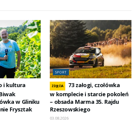
SPORT
o i kultura
73 załogi, czołówka
ZDJĘCIA
 Biwak
w komplecie i starcie pokoleń
kówka w Gliniku
– obsada Marma 35. Rajdu
nie Frysztak
Rzeszowskiego
03.08.2026