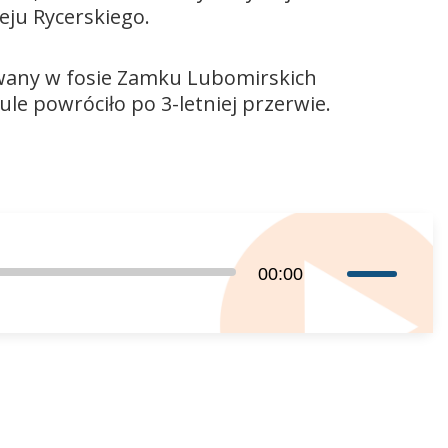
eju Rycerskiego.
owany w fosie Zamku Lubomirskich
e powróciło po 3-letniej przerwie.
Używaj
00:00
strzałek
do
góry
oraz
do
dołu