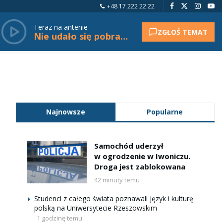
+48 17 222 22 22
Teraz na antenie
ZGŁOŚ TEMAT
Nie udało się pobrać tytułu.
Najnowsze
Popularne
Samochód uderzył
w ogrodzenie w Iwoniczu.
Droga jest zablokowana
42 minuty temu
Studenci z całego świata poznawali język i kulturę
polską na Uniwersytecie Rzeszowskim
1 godzinę temu