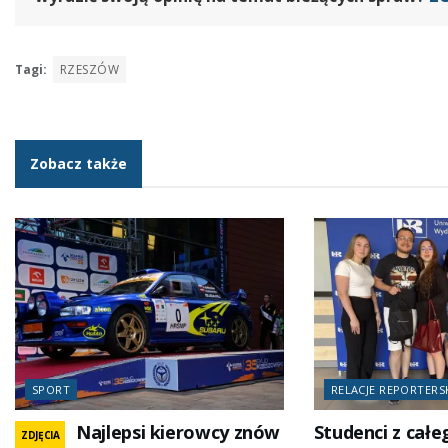
Tagi:
RZESZÓW
Zobacz także
SPORT
RELACJE REPORTERS
Najlepsi kierowcy znów
Studenci z całe
ZDJĘCIA