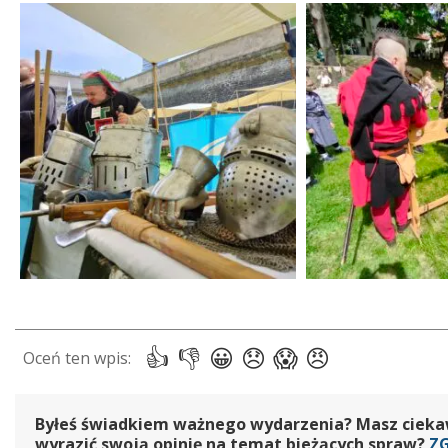
Byłeś świadkiem ważnego wydarzenia? Masz ciekawy
wyrazić swoją opinię na temat bieżących spraw?
Z