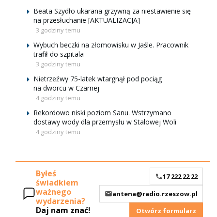
Beata Szydło ukarana grzywną za niestawienie się
na przesłuchanie [AKTUALIZACJA]
3 godziny temu
Wybuch beczki na złomowisku w Jaśle. Pracownik
trafił do szpitala
3 godziny temu
Nietrzeźwy 75-latek wtargnął pod pociąg
na dworcu w Czarnej
4 godziny temu
Rekordowo niski poziom Sanu. Wstrzymano
dostawy wody dla przemysłu w Stalowej Woli
4 godziny temu
Byłeś
17 222 22 22
świadkiem
ważnego
antena@radio.rzeszow.pl
wydarzenia?
Daj nam znać!
Otwórz formularz