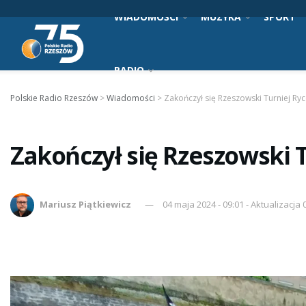
WIADOMOŚCI
MUZYKA
SPORT
RADIO
Polskie Radio Rzeszów
>
Wiadomości
>
Zakończył się Rzeszowski Turniej Ryc
Zakończył się Rzeszowski T
Mariusz Piątkiewicz
04 maja 2024 - 09:01 - Aktualizacja 