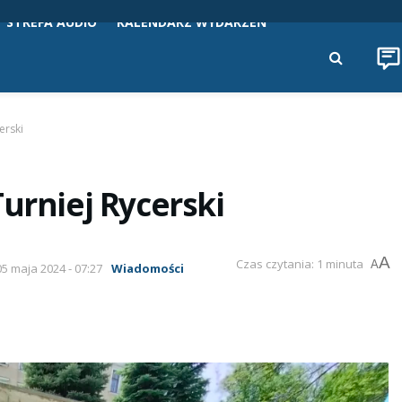
STREFA AUDIO
KALENDARZ WYDARZEŃ
erski
urniej Rycerski
A
Czas czytania: 1 minuta
A
05 maja 2024 - 07:27
Wiadomości