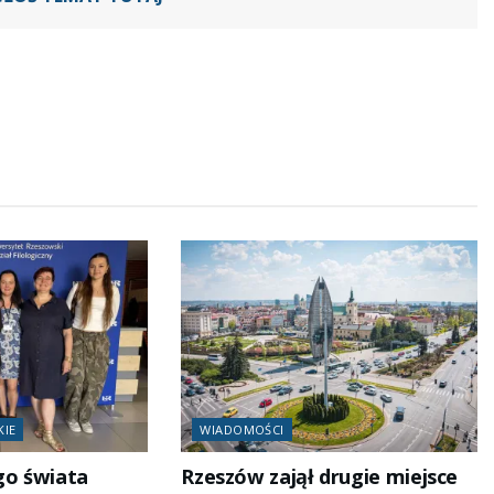
KIE
WIADOMOŚCI
go świata
Rzeszów zajął drugie miejsce