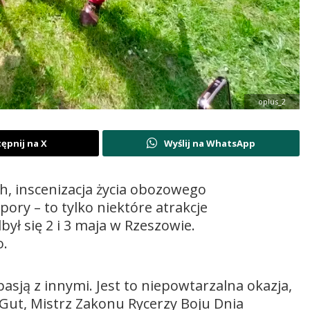
oplus_2
ępnij na X
Wyślij na WhatsApp
h, inscenizacja życia obozowego
pory – to tylko niektóre atrakcje
ył się 2 i 3 maja w Rzeszowie.
o.
pasją z innymi. Jest to niepowtarzalna okazja,
k Gut, Mistrz Zakonu Rycerzy Boju Dnia