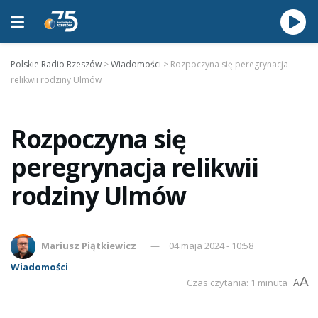
Polskie Radio Rzeszów
>
Wiadomości
>
Rozpoczyna się peregrynacja
relikwii rodziny Ulmów
Rozpoczyna się
peregrynacja relikwii
rodziny Ulmów
Mariusz Piątkiewicz
04 maja 2024 - 10:58
Wiadomości
A
Czas czytania: 1 minuta
A