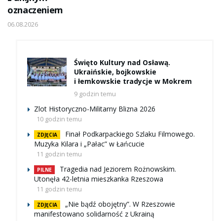
oznaczeniem
06.08.2026
Święto Kultury nad Osławą.
Ukraińskie, bojkowskie
i łemkowskie tradycje w Mokrem
9 godzin temu
Zlot Historyczno-Militarny Blizna 2026
10 godzin temu
Finał Podkarpackiego Szlaku Filmowego.
ZDJĘCIA
Muzyka Kilara i „Pałac” w Łańcucie
11 godzin temu
Tragedia nad Jeziorem Rożnowskim.
PILNE
Utonęła 42-letnia mieszkanka Rzeszowa
11 godzin temu
„Nie bądź obojętny”. W Rzeszowie
ZDJĘCIA
manifestowano solidarność z Ukrainą