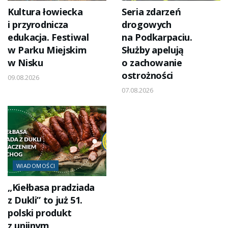
Kultura łowiecka
Seria zdarzeń
i przyrodnicza
drogowych
edukacja. Festiwal
na Podkarpaciu.
w Parku Miejskim
Służby apelują
w Nisku
o zachowanie
ostrożności
09.08.2026
07.08.2026
WIADOMOŚCI
„Kiełbasa pradziada
z Dukli” to już 51.
polski produkt
z unijnym