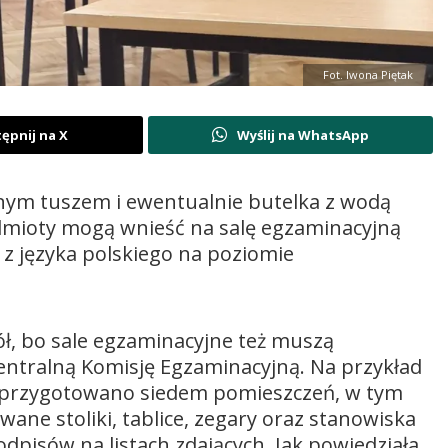
Fot. Iwona Piętak
ępnij na X
Wyślij na WhatsApp
nym tuszem i ewentualnie butelka z wodą
zedmioty mogą wnieść na salę egzaminacyjną
 z języka polskiego na poziomie
ł, bo sale egzaminacyjne też muszą
tralną Komisję Egzaminacyjną. Na przykład
e przygotowano siedem pomieszczeń, w tym
ane stoliki, tablice, zegary oraz stanowiska
dpisów na listach zdających. Jak powiedziała