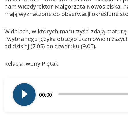
nam wicedyrektor Małgorzata Nowosielska, n
mają wyznaczone do obserwacji określone stoli
W dniach, w których maturzyści zdają maturę
i wybranego języka obcego uczniowie niższych 
od dzisiaj (7.05) do czwartku (9.05).
Relacja Iwony Piętak.
Odtwarzacz
plików
00:00
dźwiękowych