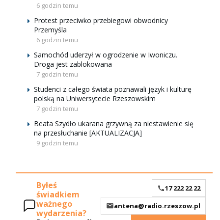
6 godzin temu
Protest przeciwko przebiegowi obwodnicy
Przemyśla
6 godzin temu
Samochód uderzył w ogrodzenie w Iwoniczu.
Droga jest zablokowana
7 godzin temu
Studenci z całego świata poznawali język i kulturę
polską na Uniwersytecie Rzeszowskim
7 godzin temu
Beata Szydło ukarana grzywną za niestawienie się
na przesłuchanie [AKTUALIZACJA]
9 godzin temu
Byłeś
17 222 22 22
świadkiem
ważnego
antena@radio.rzeszow.pl
wydarzenia?