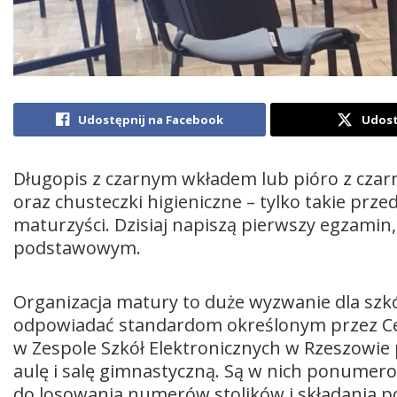
Udostępnij na Facebook
Udost
Długopis z czarnym wkładem lub pióro z czar
oraz chusteczki higieniczne – tylko takie pr
maturzyści. Dzisiaj napiszą pierwszy egzamin,
podstawowym.
Organizacja matury to duże wyzwanie dla szkó
odpowiadać standardom określonym przez Cen
w Zespole Szkół Elektronicznych w Rzeszowi
aulę i salę gimnastyczną. Są w nich ponumerow
do losowania numerów stolików i składania po