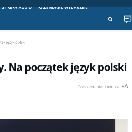
STREFA AUDIO
KALENDARZ WYDARZEŃ
ek język polski
. Na początek język polski
A
Czas czytania: 1 minuta
A