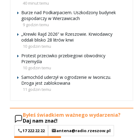
40 minut temu
Burze nad Podkarpaciem. Uszkodzony budynek
gospodarczy w Wierzawicach
9 godzin temu
„Krewki Rajd 2026” w Rzeszowie. Krwiodawcy
oddali blisko 28 litrów krwi
10 godzin temu
Protest przeciwko przebiegowi obwodnicy
Przemyśla
10 godzin temu
Samochód uderzył w ogrodzenie w Iwoniczu.
Droga jest zablokowana
11 godzin temu
Byłeś świadkiem ważnego wydarzenia?
Daj nam znać!
17 222 22 22
antena@radio.rzeszow.pl