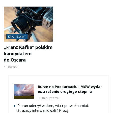
KRAJ I ŚWIAT
„Franz Kafka” polskim
kandydatem
do Oscara
15.09.2025
Burze na Podkarpaciu. IMGW wydał
ostrzeżenie drugiego stopnia
35 minut temu
Piorun uderzył w dom, wiatr porwał namiot.
Strażacy interweniowali 19 razy