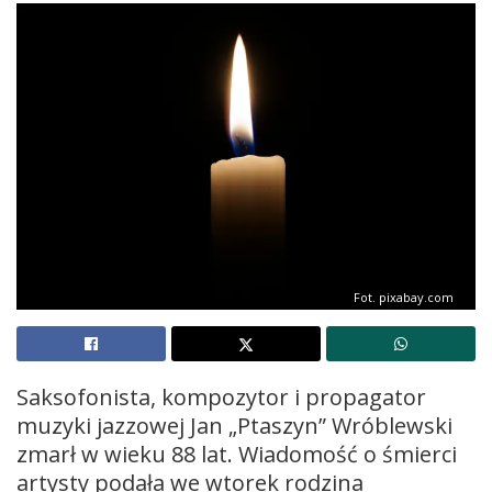
Fot. pixabay.com
Saksofonista, kompozytor i propagator
muzyki jazzowej Jan „Ptaszyn” Wróblewski
zmarł w wieku 88 lat. Wiadomość o śmierci
artysty podała we wtorek rodzina