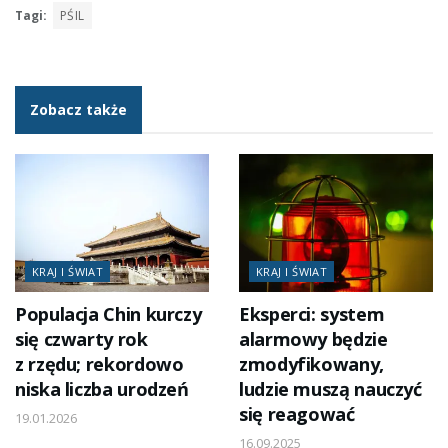
Tagi:
PŚIL
Zobacz także
KRAJ I ŚWIAT
KRAJ I ŚWIAT
Populacja Chin kurczy
Eksperci: system
się czwarty rok
alarmowy będzie
z rzędu; rekordowo
zmodyfikowany,
niska liczba urodzeń
ludzie muszą nauczyć
się reagować
19.01.2026
16.09.2025