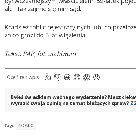
był wcześniejszym właścicielem. 59-latek pojech
ale i tak zajmie się nim sąd.
Kradzież tablic rejestracyjnych lub ich przeło
za co grozi do 5 lat więzienia.
Tekst: PAP, fot. archiwum
Byłeś świadkiem ważnego wydarzenia? Masz ciekawy
wyrazić swoją opinię na temat bieżących spraw?
Z
Tagi:
KROSNO