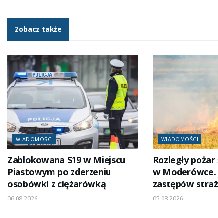
Zobacz także
WIADOMOŚCI
WIADOMOŚCI
Zablokowana S19 w Miejscu
Rozległy pożar 
Piastowym po zderzeniu
w Moderówce. W
osobówki z ciężarówką
zastępów straż
06.08.2026
05.08.2026