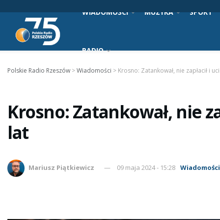
WIADOMOŚCI
MUZYKA
SPORT
RADIO
Polskie Radio Rzeszów
>
Wiadomości
>
Krosno: Zatankował, nie zapłacił i uci
Krosno: Zatankował, nie zap
lat
Mariusz Piątkiewicz
09 maja 2024 - 15:28
Wiadomośc