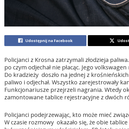
Udostępnij na Facebook
Udost
Policjanci z Krosna zatrzymali złodzieja pali
po czym odjechał nie płacąc. Jego volkswagen m
Do kradzieży doszło na jednej z krośnieńskic
paliwo i odjechał. Wszystko zarejestrowały kame
Funkcjonariusze przejrzeli nagrania. Wtedy ok
zamontowane tablice rejestracyjne z dwóch r
Policjanci podejrzewając, kto może mieć związe
W czasie rozmowy okazało się, że obie tabli