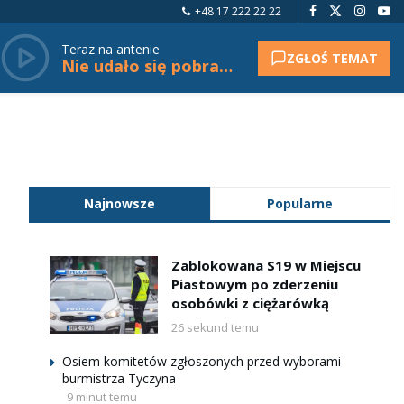
+48 17 222 22 22
Teraz na antenie
ZGŁOŚ TEMAT
Nie udało się pobrać tytułu.
Najnowsze
Popularne
Zablokowana S19 w Miejscu
Piastowym po zderzeniu
osobówki z ciężarówką
26 sekund temu
Osiem komitetów zgłoszonych przed wyborami
burmistrza Tyczyna
9 minut temu