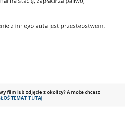
ał na stację, zapłacił za paliwo,
żenie z innego auta jest przestępstwem,
 film lub zdjęcie z okolicy? A może chcesz
GŁOŚ TEMAT TUTAJ