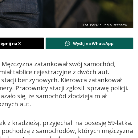
Fot. Polskie Radio Rzeszów
ępnij na X
Wyślij na WhatsApp
wa. Mężczyzna zatankował swój samochód,
iał tablice rejestracyjne z dwóch aut.
h stacji benzynowych. Kierowca zatankował
ry. Pracownicy stacji zgłosili sprawę policji.
azało się, że samochód złodzieja miał
óżnych aut.
k z kradzieżą, przyjechali na posesję 59-latka.
ce pochodzą z samochodów, których mężczyzna