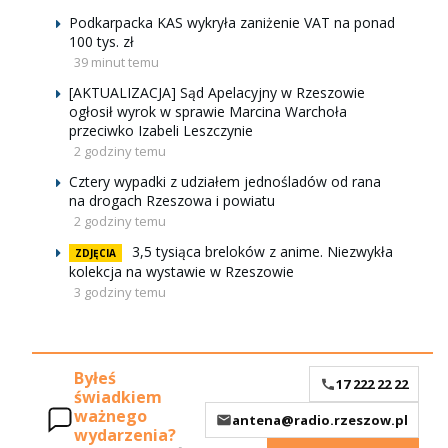
Podkarpacka KAS wykryła zaniżenie VAT na ponad
100 tys. zł
39 minut temu
[AKTUALIZACJA] Sąd Apelacyjny w Rzeszowie
ogłosił wyrok w sprawie Marcina Warchoła
przeciwko Izabeli Leszczynie
2 godziny temu
Cztery wypadki z udziałem jednośladów od rana
na drogach Rzeszowa i powiatu
2 godziny temu
3,5 tysiąca breloków z anime. Niezwykła
ZDJĘCIA
kolekcja na wystawie w Rzeszowie
3 godziny temu
Byłeś
17 222 22 22
świadkiem
ważnego
antena@radio.rzeszow.pl
wydarzenia?