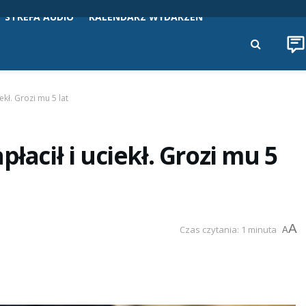
STREFA AUDIO
KALENDARZ WYDARZEŃ
ekł. Grozi mu 5 lat
łacił i uciekł. Grozi mu 5
A
Czas czytania: 1 minuta
A
i