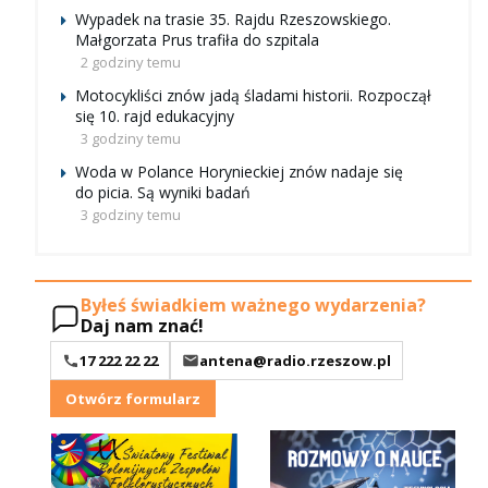
Wypadek na trasie 35. Rajdu Rzeszowskiego.
Małgorzata Prus trafiła do szpitala
2 godziny temu
Motocykliści znów jadą śladami historii. Rozpoczął
się 10. rajd edukacyjny
3 godziny temu
Woda w Polance Horynieckiej znów nadaje się
do picia. Są wyniki badań
3 godziny temu
Byłeś świadkiem ważnego wydarzenia?
Daj nam znać!
17 222 22 22
antena@radio.rzeszow.pl
Otwórz formularz