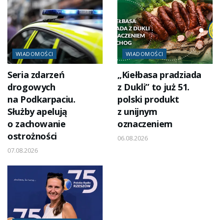
WIADOMOŚCI
WIADOMOŚCI
Seria zdarzeń
„Kiełbasa pradziada
drogowych
z Dukli” to już 51.
na Podkarpaciu.
polski produkt
Służby apelują
z unijnym
o zachowanie
oznaczeniem
ostrożności
06.08.2026
07.08.2026