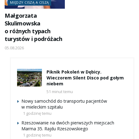
MIĘDZY CISZĄ A CISZĄ
Małgorzata
Skulimowska
o różnych typach
turystów i podróżach
05.08.2026
Piknik Pokoleń w Dębicy.
Wieczorem Silent Disco pod gołym
niebem
51 minut temu
Nowy samochód do transportu pacjentów
w mieleckim szpitalu
1 godzinę temu
Rzeszowianie na dwóch pierwszych miejscach
Marma 35. Rajdu Rzeszowskiego
1 godzinę temu