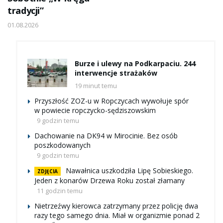
tradycji”
01.08.2026
Burze i ulewy na Podkarpaciu. 244
interwencje strażaków
19 minut temu
Przyszłość ZOZ-u w Ropczycach wywołuje spór
w powiecie ropczycko-sędziszowskim
9 godzin temu
Dachowanie na DK94 w Mirocinie. Bez osób
poszkodowanych
9 godzin temu
Nawałnica uszkodziła Lipę Sobieskiego.
ZDJĘCIA
Jeden z konarów Drzewa Roku został złamany
11 godzin temu
Nietrzeźwy kierowca zatrzymany przez policję dwa
razy tego samego dnia. Miał w organizmie ponad 2