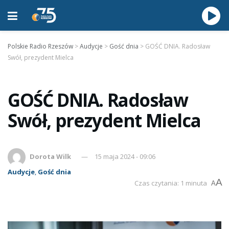
Polskie Radio Rzeszów
>
Audycje
>
Gość dnia
>
GOŚĆ DNIA. Radosław
Swół, prezydent Mielca
GOŚĆ DNIA. Radosław
Swół, prezydent Mielca
Dorota Wilk
15 maja 2024 - 09:06
Audycje
,
Gość dnia
A
Czas czytania: 1 minuta
A